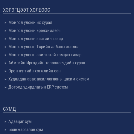
ХЭРЭГЦЭЭТ ХОЛБООС
Монгол улсын их хурал
Монгол улсын Ерөнхийлөгч
Монгол улсын засгийн газар
Монгол улсын Төрийн албаны зөвлөл
Монгол улсын авилгатай тэмцэх газар
Аймгийн Иргэдийн төлөөлөгчдийн хурал
Орон нутгийн хөгжлийн сан
Худалдан авах ажиллагааны цахим систем
Дотоод удирдлагын ERP систем
СУМД
Адаацаг сум
Баянжаргалан сум