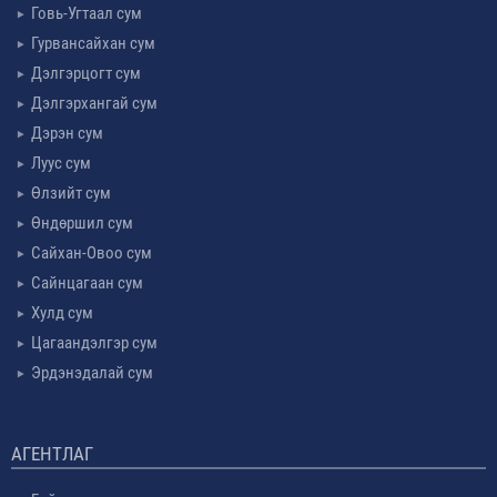
Говь-Угтаал сум
Гурвансайхан сум
Дэлгэрцогт сум
Дэлгэрхангай сум
Дэрэн сум
Луус сум
Өлзийт сум
Өндөршил сум
Сайхан-Овоо сум
Сайнцагаан сум
Хулд сум
Цагаандэлгэр сум
Эрдэнэдалай сум
АГЕНТЛАГ