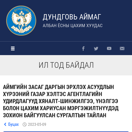
ДУНДГОВЬ АЙМАГ
АЛБАН ЁСНЫ ЦАХИМ ХУУДАС
ИЛ ТОД БАЙДАЛ
АЙМГИЙН ЗАСАГ ДАРГЫН ЭРХЛЭХ АСУУДЛЫН
ХҮРЭЭНИЙ ГАЗАР ХЭЛТЭС АГЕНТЛАГИЙН
УДИРДЛАГУУД ХЯНАЛТ-ШИНЖИЛГЭЭ, ҮНЭЛГЭЭ
БОЛОН ЦАХИМ ХАРИУСАН МЭРГЭЖИЛТНҮҮДЭД
ЗОХИОН БАЙГУУЛСАН СУРГАЛТЫН ТАЙЛАН
Буцах
2023-05-09