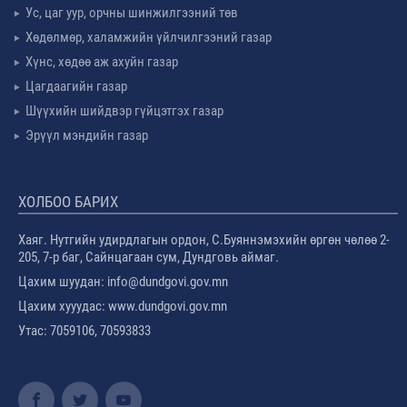
Ус, цаг уур, орчны шинжилгээний төв
Хөдөлмөр, халамжийн үйлчилгээний газар
Хүнс, хөдөө аж ахуйн газар
Цагдаагийн газар
Шүүхийн шийдвэр гүйцэтгэх газар
Эрүүл мэндийн газар
ХОЛБОО БАРИХ
Хаяг. Нутгийн удирдлагын ордон, С.Буяннэмэхийн өргөн чөлөө 2-
205, 7-р баг, Сайнцагаан сум, Дундговь аймаг.
Цахим шуудан: info@dundgovi.gov.mn
Цахим хууудас: www.dundgovi.gov.mn
Утас: 7059106, 70593833