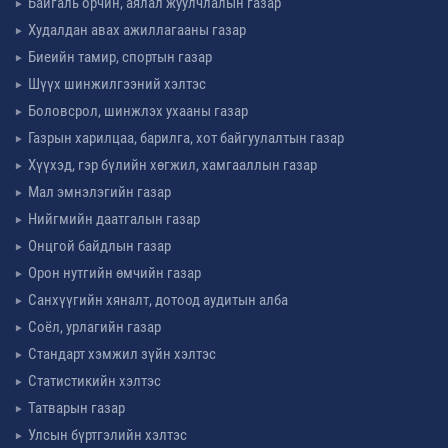
Байгаль орчин, аялал жуулчлалын газар
Худалдан авах ажиллагааны газар
Биеийн тамир, спортын газар
Шүүх шинжилгээний хэлтэс
Боловсрол, шинжлэх ухааны газар
Газрын харилцаа, барилга, хот байгуулалтын газар
Хүүхэд, гэр бүлийн хөгжил, хамгааллын газар
Мал эмнэлэгийн газар
Нийгмийн даатгалын газар
Онцгой байдлын газар
Орон нутгийн өмчийн газар
Санхүүгийн хяналт, дотоод аудитын алба
Соёл, урлагийн газар
Стандарт хэмжил зүйн хэлтэс
Статистикийн хэлтэс
Татварын газар
Улсын бүртгэлийн хэлтэс