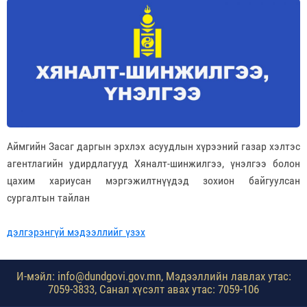
Аймгийн Засаг даргын эрхлэх асуудлын хүрээний газар хэлтэс
агентлагийн удирдлагууд Хяналт-шинжилгээ, үнэлгээ болон
цахим хариусан мэргэжилтнүүдэд зохион байгуулсан
сургалтын тайлан
дэлгэрэнгүй мэдээллийг үзэх
И-мэйл: info@dundgovi.gov.mn, Мэдээллийн лавлах утас:
7059-3833, Санал хүсэлт авах утас: 7059-106