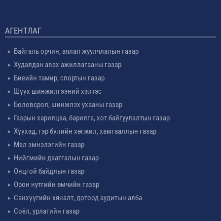
АГЕНТЛАГ
Байгаль орчин, аялал жуулчлалын газар
Худалдан авах ажиллагааны газар
Биеийн тамир, спортын газар
Шүүх шинжилгээний хэлтэс
Боловсрол, шинжлэх ухааны газар
Газрын харилцаа, барилга, хот байгуулалтын газар
Хүүхэд, гэр бүлийн хөгжил, хамгааллын газар
Мал эмнэлэгийн газар
Нийгмийн даатгалын газар
Онцгой байдлын газар
Орон нутгийн өмчийн газар
Санхүүгийн хяналт, дотоод аудитын алба
Соёл, урлагийн газар