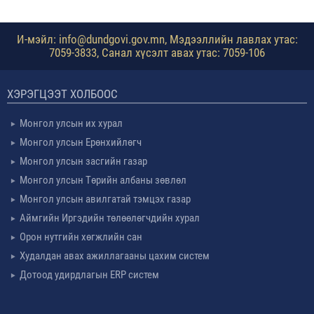
И-мэйл: info@dundgovi.gov.mn, Мэдээллийн лавлах утас:
7059-3833, Санал хүсэлт авах утас: 7059-106
ХЭРЭГЦЭЭТ ХОЛБООС
Монгол улсын их хурал
Монгол улсын Ерөнхийлөгч
Монгол улсын засгийн газар
Монгол улсын Төрийн албаны зөвлөл
Монгол улсын авилгатай тэмцэх газар
Аймгийн Иргэдийн төлөөлөгчдийн хурал
Орон нутгийн хөгжлийн сан
Худалдан авах ажиллагааны цахим систем
Дотоод удирдлагын ERP систем