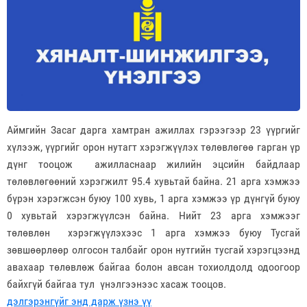
Аймгийн Засаг дарга хамтран ажиллах гэрээгээр 23 үүргийг
хүлээж, үүргийг орон нутагт хэрэгжүүлэх төлөвлөгөө гарган үр
дүнг тооцож ажилласнаар жилийн эцсийн байдлаар
төлөвлөгөөний хэрэгжилт 95.4 хувьтай байна. 21 арга хэмжээ
бүрэн хэрэгжсэн буюу 100 хувь, 1 арга хэмжээ үр дүнгүй буюу
0 хувьтай хэрэгжүүлсэн байна. Нийт 23 арга хэмжээг
төлөвлөн хэрэгжүүлэхээс 1 арга хэмжээ буюу Тусгай
зөвшөөрлөөр олгосон талбайг орон нутгийн тусгай хэрэгцээнд
авахаар төлөвлөж байгаа болон авсан тохиолдолд одоогоор
байхгүй байгаа тул үнэлгээнээс хасаж тооцов.
дэлгэрэнгүйг энд дарж үзнэ үү