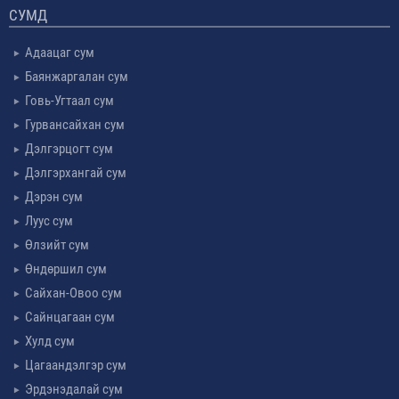
СУМД
Адаацаг сум
Баянжаргалан сум
Говь-Угтаал сум
Гурвансайхан сум
Дэлгэрцогт сум
Дэлгэрхангай сум
Дэрэн сум
Луус сум
Өлзийт сум
Өндөршил сум
Сайхан-Овоо сум
Сайнцагаан сум
Хулд сум
Цагаандэлгэр сум
Эрдэнэдалай сум