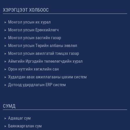
ХЭРЭГЦЭЭТ ХОЛБООС
Монгол улсын их хурал
Монгол улсын Ерөнхийлөгч
Монгол улсын засгийн газар
Монгол улсын Төрийн албаны зөвлөл
Монгол улсын авилгатай тэмцэх газар
Аймгийн Иргэдийн төлөөлөгчдийн хурал
Орон нутгийн хөгжлийн сан
Худалдан авах ажиллагааны цахим систем
Дотоод удирдлагын ERP систем
СУМД
Адаацаг сум
Баянжаргалан сум