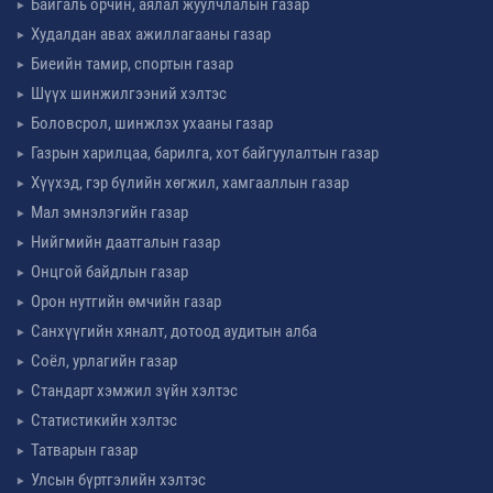
Байгаль орчин, аялал жуулчлалын газар
Худалдан авах ажиллагааны газар
Биеийн тамир, спортын газар
Шүүх шинжилгээний хэлтэс
Боловсрол, шинжлэх ухааны газар
Газрын харилцаа, барилга, хот байгуулалтын газар
Хүүхэд, гэр бүлийн хөгжил, хамгааллын газар
Мал эмнэлэгийн газар
Нийгмийн даатгалын газар
Онцгой байдлын газар
Орон нутгийн өмчийн газар
Санхүүгийн хяналт, дотоод аудитын алба
Соёл, урлагийн газар
Стандарт хэмжил зүйн хэлтэс
Статистикийн хэлтэс
Татварын газар
Улсын бүртгэлийн хэлтэс