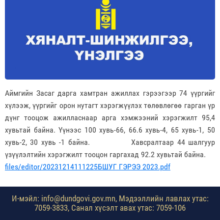
Аймгийн Засаг дарга хамтран ажиллах гэрээгээр 74 үүргийг
хүлээж, үүргийг орон нутагт хэрэгжүүлэх төлөвлөгөө гарган үр
дүнг тооцож ажилласнаар арга хэмжээний хэрэгжилт 95,4
хувьтай байна. Үүнээс 100 хувь-66, 66.6 хувь-4, 65 хувь-1, 50
хувь-2, 30 хувь -1 байна. Хавсралтаар 44 шалгуур
үзүүлэлтийн хэрэгжилт тооцон гаргахад 92.2 хувьтай байна.
files/editor/20231214111225БШУГ ГЭРЭЭ 2023.pdf
И-мэйл: info@dundgovi.gov.mn, Мэдээллийн лавлах утас:
7059-3833, Санал хүсэлт авах утас: 7059-106