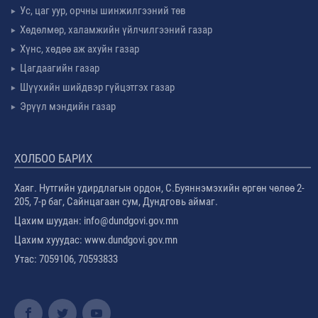
Ус, цаг уур, орчны шинжилгээний төв
Хөдөлмөр, халамжийн үйлчилгээний газар
Хүнс, хөдөө аж ахуйн газар
Цагдаагийн газар
Шүүхийн шийдвэр гүйцэтгэх газар
Эрүүл мэндийн газар
ХОЛБОО БАРИХ
Хаяг. Нутгийн удирдлагын ордон, С.Буяннэмэхийн өргөн чөлөө 2-
205, 7-р баг, Сайнцагаан сум, Дундговь аймаг.
Цахим шуудан: info@dundgovi.gov.mn
Цахим хууудас: www.dundgovi.gov.mn
Утас: 7059106, 70593833