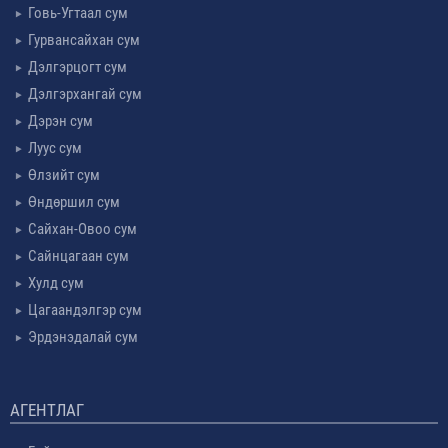
Говь-Угтаал сум
Гурвансайхан сум
Дэлгэрцогт сум
Дэлгэрхангай сум
Дэрэн сум
Луус сум
Өлзийт сум
Өндөршил сум
Сайхан-Овоо сум
Сайнцагаан сум
Хулд сум
Цагаандэлгэр сум
Эрдэнэдалай сум
АГЕНТЛАГ