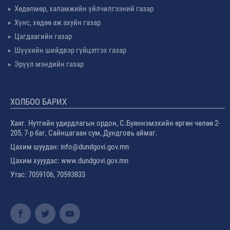
Хөдөлмөр, халамжийн үйлчилгээний газар
Хүнс, хөдөө аж ахуйн газар
Цагдаагийн газар
Шүүхийн шийдвэр гүйцэтгэх газар
Эрүүл мэндийн газар
ХОЛБОО БАРИХ
Хаяг. Нутгийн удирдлагын ордон, С.Буяннэмэхийн өргөн чөлөө 2-
205, 7-р баг, Сайнцагаан сум, Дундговь аймаг.
Цахим шуудан: info@dundgovi.gov.mn
Цахим хууудас: www.dundgovi.gov.mn
Утас: 7059106, 70593833