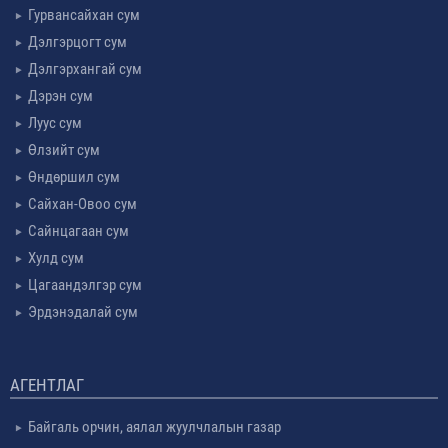
Гурвансайхан сум
Дэлгэрцогт сум
Дэлгэрхангай сум
Дэрэн сум
Луус сум
Өлзийт сум
Өндөршил сум
Сайхан-Овоо сум
Сайнцагаан сум
Хулд сум
Цагаандэлгэр сум
Эрдэнэдалай сум
АГЕНТЛАГ
Байгаль орчин, аялал жуулчлалын газар