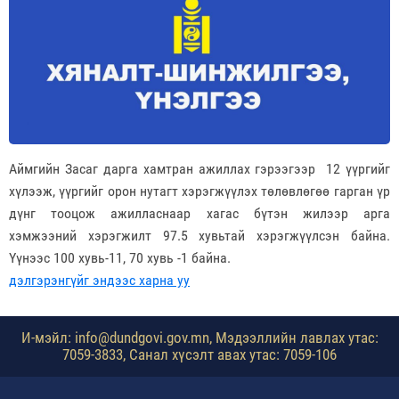
Аймгийн Засаг дарга хамтран ажиллах гэрээгээр 12 үүргийг
хүлээж, үүргийг орон нутагт хэрэгжүүлэх төлөвлөгөө гарган үр
дүнг тооцож ажилласнаар хагас бүтэн жилээр арга
хэмжээний хэрэгжилт 97.5 хувьтай хэрэгжүүлсэн байна.
Үүнээс 100 хувь-11, 70 хувь -1 байна.
дэлгэрэнгүйг эндээс харна уу
И-мэйл: info@dundgovi.gov.mn, Мэдээллийн лавлах утас:
7059-3833, Санал хүсэлт авах утас: 7059-106