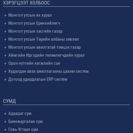
ХЭРЭГЦЭЭТ ХОЛБООС
Монгол улсын их хурал
Монгол улсын Ерөнхийлөгч
Монгол улсын засгийн газар
Монгол улсын Төрийн албаны зөвлөл
Монгол улсын авилгатай тэмцэх газар
Аймгийн Иргэдийн төлөөлөгчдийн хурал
Орон нутгийн хөгжлийн сан
Худалдан авах ажиллагааны цахим систем
Дотоод удирдлагын ERP систем
СУМД
Адаацаг сум
Баянжаргалан сум
Говь-Угтаал сум