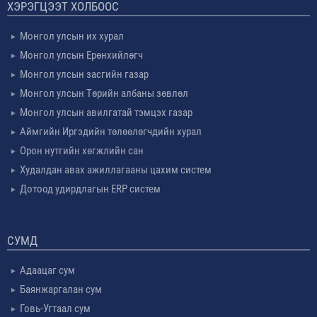
ХЭРЭГЦЭЭТ ХОЛБООС
Монгол улсын их хурал
Монгол улсын Ерөнхийлөгч
Монгол улсын засгийн газар
Монгол улсын Төрийн албаны зөвлөл
Монгол улсын авилгатай тэмцэх газар
Аймгийн Иргэдийн төлөөлөгчдийн хурал
Орон нутгийн хөгжлийн сан
Худалдан авах ажиллагааны цахим систем
Дотоод удирдлагын ERP систем
СУМД
Адаацаг сум
Баянжаргалан сум
Говь-Угтаал сум