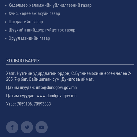
Хөдөлмөр, халамжийн үйлчилгээний газар
Хүнс, хөдөө аж ахуйн газар
Цагдаагийн газар
Шүүхийн шийдвэр гүйцэтгэх газар
Эрүүл мэндийн газар
ХОЛБОО БАРИХ
Хаяг. Нутгийн удирдлагын ордон, С.Буяннэмэхийн өргөн чөлөө 2-
205, 7-р баг, Сайнцагаан сум, Дундговь аймаг.
Цахим шуудан: info@dundgovi.gov.mn
Цахим хууудас: www.dundgovi.gov.mn
Утас: 7059106, 70593833