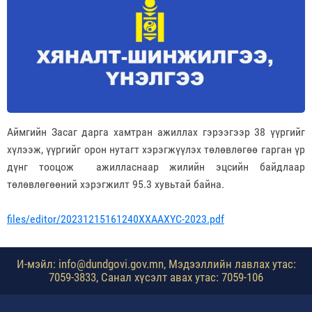
Аймгийн Засаг дарга хамтран ажиллах гэрээгээр 38 үүргийг
хүлээж, үүргийг орон нутагт хэрэгжүүлэх төлөвлөгөө гарган үр
дүнг тооцож ажилласнаар жилийн эцсийн байдлаар
төлөвлөгөөний хэрэгжилт 95.3 хувьтай байна.
files/editor/20231215161240ХХААХҮС-2023.pdf
И-мэйл: info@dundgovi.gov.mn, Мэдээллийн лавлах утас:
7059-3833, Санал хүсэлт авах утас: 7059-106