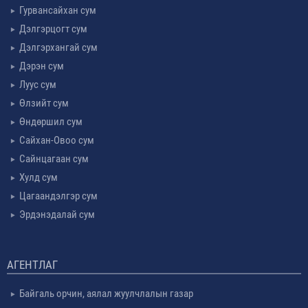
Гурвансайхан сум
Дэлгэрцогт сум
Дэлгэрхангай сум
Дэрэн сум
Луус сум
Өлзийт сум
Өндөршил сум
Сайхан-Овоо сум
Сайнцагаан сум
Хулд сум
Цагаандэлгэр сум
Эрдэнэдалай сум
АГЕНТЛАГ
Байгаль орчин, аялал жуулчлалын газар