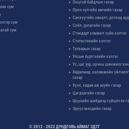
Онцгой байдлын газар
аан сум
Орон нутгийн өмчийн газар
м
Санхүүгийн хяналт, дотоод ау
элгэр сум
Соёл, урлагийн газар
алай сум
Стандарт хэмжил зүйн хэлтэс
Статистикийн хэлтэс
Татварын газар
Улсын бүртгэлийн хэлтэс
Ус, цаг уур, орчны шинжилгээн
Хөдөлмөр, халамжийн үйлчил
газар
Хүнс, хөдөө аж ахуйн газар
Цагдаагийн газар
Шүүхийн шийдвэр гүйцэтгэх г
Эрүүл мэндийн газар
© 2012 - 2022 ДУНДГОВЬ АЙМАГ ЗДТГ