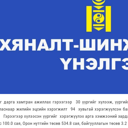
г дарга хамтран ажиллах гэрээгээр 30 үүргийг хүлээж, үүргийг
аснаар жилийн эцсийн хэрэгжилт 94 хувьтай хэрэгжүүлсэн байна.
гээр хүлээсэн үүргийг хэрэгжүүлэх арга хэмжээний зардалд 
 100.0 сая, Орон нутгийн төсөв 534.8 сая, байгууллагын төсөв 3.2 