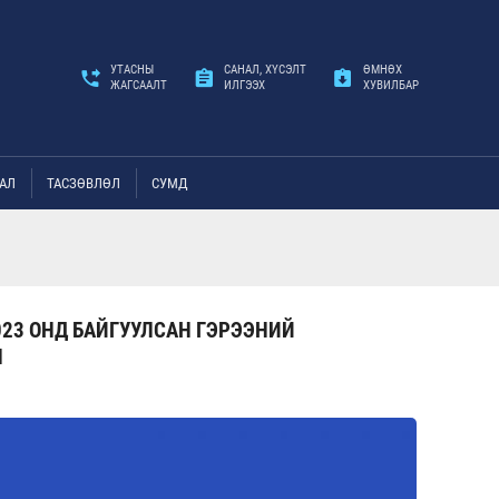
УТАСНЫ
САНАЛ, ХҮСЭЛТ
ӨМНӨХ
ЖАГСААЛТ
ИЛГЭЭХ
ХУВИЛБАР
АЛ
ТАСЗӨВЛӨЛ
СУМД
023 ОНД БАЙГУУЛСАН ГЭРЭЭНИЙ
Н