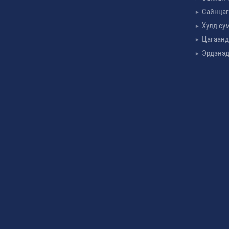
Сайнцаг
Хулд су
Цагаанд
Эрдэнэд