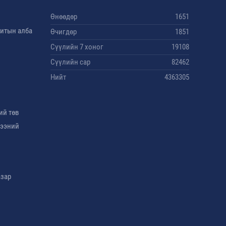
Өнөөдөр
1651
дитын алба
Өчигдөр
1851
Сүүлийн 7 хоног
19108
Сүүлийн сар
82462
Нийт
4363305
ий төв
гээний
азар