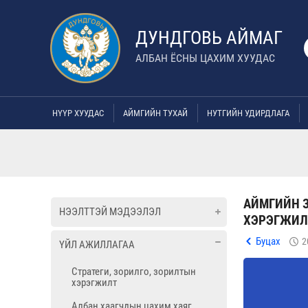
ДУНДГОВЬ АЙМАГ
АЛБАН ЁСНЫ ЦАХИМ ХУУДАС
НҮҮР ХУУДАС
АЙМГИЙН ТУХАЙ
НУТГИЙН УДИРДЛАГА
АЙМГИЙН З
НЭЭЛТТЭЙ МЭДЭЭЛЭЛ
ХЭРЭГЖИЛ
Буцах
2
ҮЙЛ АЖИЛЛАГАА
Стратеги, зорилго, зорилтын
хэрэгжилт
Албан хаагчдын цахим хаяг,