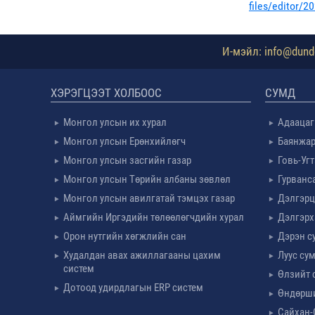
files/editor
И-мэйл: info@dundg
ХЭРЭГЦЭЭТ ХОЛБООС
СУМД
Монгол улсын их хурал
Адаацаг
Монгол улсын Ерөнхийлөгч
Баянжар
Монгол улсын засгийн газар
Говь-Уг
Монгол улсын Төрийн албаны зөвлөл
Гурванс
Монгол улсын авилгатай тэмцэх газар
Дэлгэрц
Аймгийн Иргэдийн төлөөлөгчдийн хурал
Дэлгэрх
Орон нутгийн хөгжлийн сан
Дэрэн с
Худалдан авах ажиллагааны цахим
Луус су
систем
Өлзийт 
Дотоод удирдлагын ERP систем
Өндөрш
Сайхан-