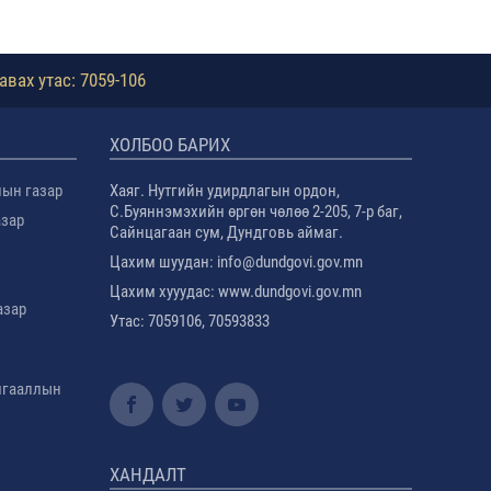
авах утас: 7059-106
ХОЛБОО БАРИХ
лын газар
Хаяг. Нутгийн удирдлагын ордон,
С.Буяннэмэхийн өргөн чөлөө 2-205, 7-р баг,
азар
Сайнцагаан сум, Дундговь аймаг.
Цахим шуудан: info@dundgovi.gov.mn
Цахим хууудас: www.dundgovi.gov.mn
азар
Утас: 7059106, 70593833
амгааллын
ХАНДАЛТ