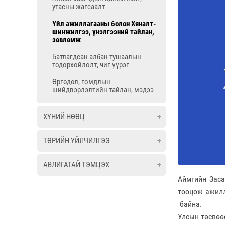
утасны жагсаалт
Үйл ажиллагааны болон Хяналт-
шинжилгээ, үнэлгээний тайлан,
зөвлөмж
Батлагдсан албан тушаалын
тодорхойлолт, чиг үүрэг
Өргөдөл, гомдлын
шийдвэрлэлтийн тайлан, мэдээ
ХҮНИЙ НӨӨЦ
ТӨРИЙН ҮЙЛЧИЛГЭЭ
АВЛИГАТАЙ ТЭМЦЭХ
Аймгийн Заса
тооцож ажилл
байна. Гэрээ
Улсын төсвөөс