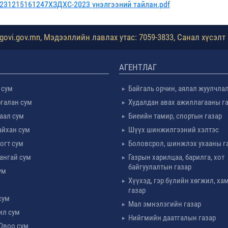
/20231215161247ХЗДХС-2023 үнэлгээний тайлан.pdf
ovi.gov.mn, Мэдээллийн лавлах утас: 7059-3833, Санал хүсэлт 
АГЕНТЛАГ
 сум
Байгаль орчин, аялал жуулчла
галан сум
Худалдан авах ажиллагааны г
таал сум
Биеийн тамир, спортын газар
айхан сум
Шүүх шинжилгээний хэлтэс
огт сум
Боловсрол, шинжлэх ухааны г
ангай сум
Газрын харилцаа, барилга, хот
байгуулалтын газар
ум
Хүүхэд, гэр бүлийн хөгжил, х
м
газар
сум
Мал эмнэлэгийн газар
ил сум
Нийгмийн даатгалын газар
Овоо сум