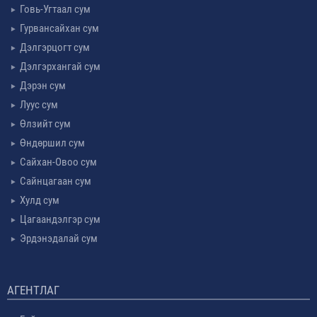
Говь-Угтаал сум
Гурвансайхан сум
Дэлгэрцогт сум
Дэлгэрхангай сум
Дэрэн сум
Луус сум
Өлзийт сум
Өндөршил сум
Сайхан-Овоо сум
Сайнцагаан сум
Хулд сум
Цагаандэлгэр сум
Эрдэнэдалай сум
АГЕНТЛАГ