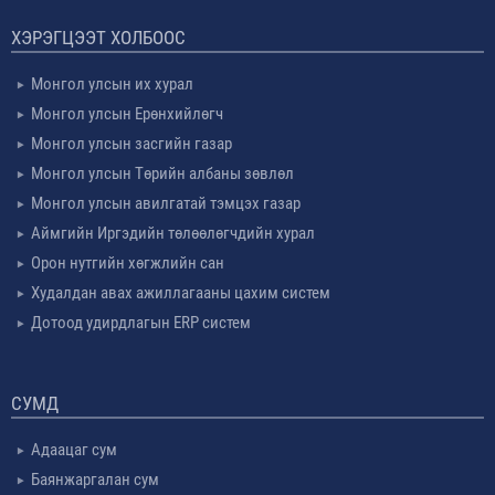
ХЭРЭГЦЭЭТ ХОЛБООС
Монгол улсын их хурал
Монгол улсын Ерөнхийлөгч
Монгол улсын засгийн газар
Монгол улсын Төрийн албаны зөвлөл
Монгол улсын авилгатай тэмцэх газар
Аймгийн Иргэдийн төлөөлөгчдийн хурал
Орон нутгийн хөгжлийн сан
Худалдан авах ажиллагааны цахим систем
Дотоод удирдлагын ERP систем
СУМД
Адаацаг сум
Баянжаргалан сум