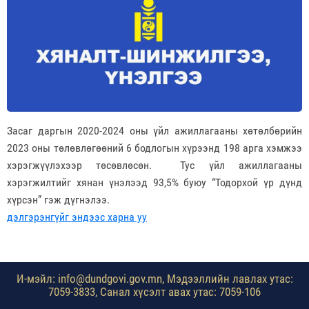
Засаг даргын 2020-2024 оны үйл ажиллагааны хөтөлбөрийн
2023 оны төлөвлөгөөний 6 бодлогын хүрээнд 198 арга хэмжээ
хэрэгжүүлэхээр төсөвлөсөн. Тус үйл ажиллагааны
хэрэгжилтийг хянан үнэлээд 93,5% буюу “Тодорхой үр дүнд
хүрсэн” гэж дүгнэлээ.
дэлгэрэнгүйг эндээс харна уу
И-мэйл: info@dundgovi.gov.mn, Мэдээллийн лавлах утас:
7059-3833, Санал хүсэлт авах утас: 7059-106