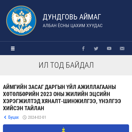
ДУНДГОВЬ АЙМАГ
АЛБАН ЁСНЫ ЦАХИМ ХУУДАС
ИЛ ТОД БАЙДАЛ
АЙМГИЙН ЗАСАГ ДАРГЫН ҮЙЛ АЖИЛЛАГААНЫ
ХӨТӨЛБӨРИЙН 2023 ОНЫ ЖИЛИЙН ЭЦСИЙН
ХЭРЭГЖИЛТЭД ХЯНАЛТ-ШИНЖИЛГЭЭ, ҮНЭЛГЭЭ
ХИЙСЭН ТАЙЛАН
Буцах
2024-02-01