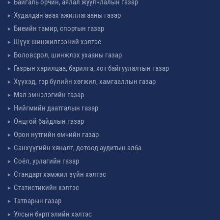
Байгаль орчин, аялал жуулчлалын газар
Худалдан авах ажиллагааны газар
Биеийн тамир, спортын газар
Шүүх шинжилгээний хэлтэс
Боловсрол, шинжлэх ухааны газар
Газрын харилцаа, барилга, хот байгуулалтын газар
Хүүхэд, гэр бүлийн хөгжил, хамгааллын газар
Мал эмнэлэгийн газар
Нийгмийн даатгалын газар
Онцгой байдлын газар
Орон нутгийн өмчийн газар
Санхүүгийн хяналт, дотоод аудитын алба
Соёл, урлагийн газар
Стандарт хэмжил зүйн хэлтэс
Статистикийн хэлтэс
Татварын газар
Улсын бүртгэлийн хэлтэс