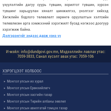
үзүүлэлтийн дагуу суурь түвшин, зорилтот түвшин, хүрсэн
түвшинг харьцуулан хяналт шинжилгээ, үнэлгээг хийхэд
Хөгжлийн бодлого төлөвлөлт хөрөнгө оруулалтын хэлтсийн
төлөвлөсөн арга хэмжээний хэрэгжилт бусад нэгжээс доогуур
хэрэгжиж байна.
Дэлгэрэнгүйг эндээс дарж үзнэ үү
И-мэйл: info@dundgovi.gov.mn, Мэдээллийн лавлах утас:
7059-3833, Санал хүсэлт авах утас: 7059-106
ХЭРЭГЦЭЭТ ХОЛБООС
Монгол улсын их хурал
Монгол улсын Ерөнхийлөгч
Монгол улсын засгийн газар
Монгол улсын Төрийн албаны зөвлөл
Монгол улсын авилгатай тэмцэх газар