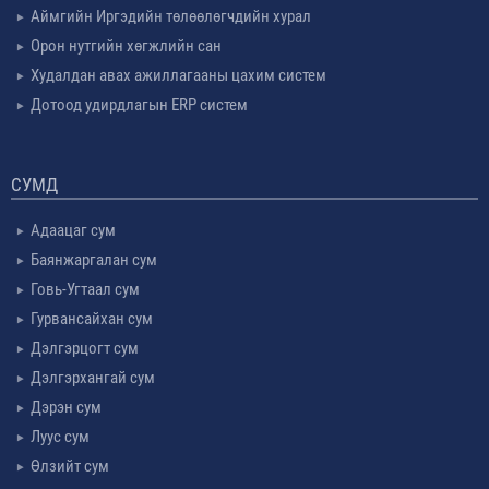
Аймгийн Иргэдийн төлөөлөгчдийн хурал
Орон нутгийн хөгжлийн сан
Худалдан авах ажиллагааны цахим систем
Дотоод удирдлагын ERP систем
СУМД
Адаацаг сум
Баянжаргалан сум
Говь-Угтаал сум
Гурвансайхан сум
Дэлгэрцогт сум
Дэлгэрхангай сум
Дэрэн сум
Луус сум
Өлзийт сум