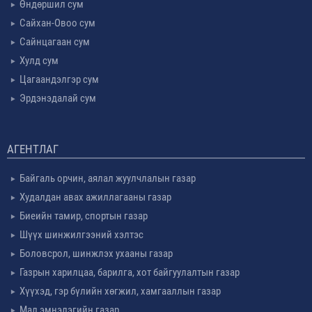
Өндөршил сум
Сайхан-Овоо сум
Сайнцагаан сум
Хулд сум
Цагаандэлгэр сум
Эрдэнэдалай сум
АГЕНТЛАГ
Байгаль орчин, аялал жуулчлалын газар
Худалдан авах ажиллагааны газар
Биеийн тамир, спортын газар
Шүүх шинжилгээний хэлтэс
Боловсрол, шинжлэх ухааны газар
Газрын харилцаа, барилга, хот байгуулалтын газар
Хүүхэд, гэр бүлийн хөгжил, хамгааллын газар
Мал эмнэлэгийн газар