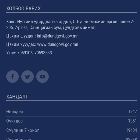
ХОЛБОО БАРИХ
Хаяг. Нутгийн удирдлагын ордон, С.Буяннэмэхийн өргөн чөлөө 2-
205, 7-р баг, Сайнцагаан сум, Дундговь аймаг.
Цахим шуудан: info@dundgovi.gov.mn
Цахим хууудас: www.dundgovi.gov.mn
Утас: 7059106, 70593833
ХАНДАЛТ
Өнөөдөр
1947
Өчигдөр
1851
Сүүлийн 7 хоног
19404
Сүүлийн сар
82758