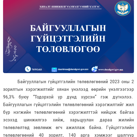
Байгууллагын гүйцэтгэлийн төлөвлөгөөний 2023 оны 2
зорилтын хэрэгжилтийг хянан үнэлээд өөрийн үнэлгээгээр
96,3% буюу “Тодорхой үр дүнд хүрсэн” гэж дүгнэлээ.
Байгууллагын гүйцэтгэлийн төлөвлөгөөний хэрэгжилтийг жил
бүр нэгжийн төлөвлөгөөний хэрэгжилттэй нийцэж байгаа
эсэхэд шинжилгээ хийж, харьцуулан дараа жилийн
төлөвлөлтөд зөвлөмж өгч ажиллаж байна. Гүйцэтгэлийн
төлөвлөгөөний 40 зорилт, 140 арга хэмжээг шалгуур