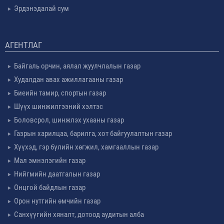
Эрдэнэдалай сум
АГЕНТЛАГ
Байгаль орчин, аялал жуулчлалын газар
Худалдан авах ажиллагааны газар
Биеийн тамир, спортын газар
Шүүх шинжилгээний хэлтэс
Боловсрол, шинжлэх ухааны газар
Газрын харилцаа, барилга, хот байгуулалтын газар
Хүүхэд, гэр бүлийн хөгжил, хамгааллын газар
Мал эмнэлэгийн газар
Нийгмийн даатгалын газар
Онцгой байдлын газар
Орон нутгийн өмчийн газар
Санхүүгийн хяналт, дотоод аудитын алба