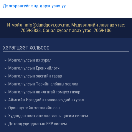
Дэлгэрэнгүйг энд дарж үзнэ үү
И-мэйл: info@dundgovi.gov.mn, Мэдээллийн лавлах утас:
7059-3833, Санал хүсэлт авах утас: 7059-106
ХЭРЭГЦЭЭТ ХОЛБООС
Монгол улсын их хурал
Монгол улсын Ерөнхийлөгч
Монгол улсын засгийн газар
Монгол улсын Төрийн албаны зөвлөл
Монгол улсын авилгатай тэмцэх газар
Аймгийн Иргэдийн төлөөлөгчдийн хурал
Орон нутгийн хөгжлийн сан
Худалдан авах ажиллагааны цахим систем
Дотоод удирдлагын ERP систем