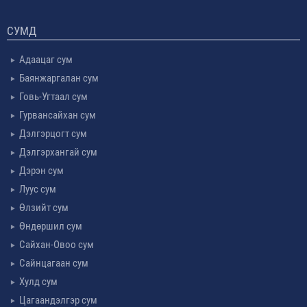
СУМД
Адаацаг сум
Баянжаргалан сум
Говь-Угтаал сум
Гурвансайхан сум
Дэлгэрцогт сум
Дэлгэрхангай сум
Дэрэн сум
Луус сум
Өлзийт сум
Өндөршил сум
Сайхан-Овоо сум
Сайнцагаан сум
Хулд сум
Цагаандэлгэр сум