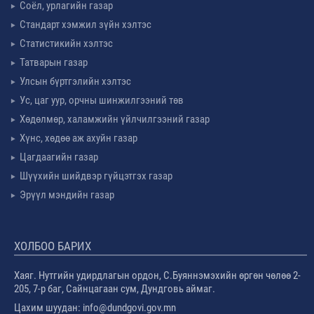
Соёл, урлагийн газар
Стандарт хэмжил зүйн хэлтэс
Статистикийн хэлтэс
Татварын газар
Улсын бүртгэлийн хэлтэс
Ус, цаг уур, орчны шинжилгээний төв
Хөдөлмөр, халамжийн үйлчилгээний газар
Хүнс, хөдөө аж ахуйн газар
Цагдаагийн газар
Шүүхийн шийдвэр гүйцэтгэх газар
Эрүүл мэндийн газар
ХОЛБОО БАРИХ
Хаяг. Нутгийн удирдлагын ордон, С.Буяннэмэхийн өргөн чөлөө 2-
205, 7-р баг, Сайнцагаан сум, Дундговь аймаг.
Цахим шуудан: info@dundgovi.gov.mn