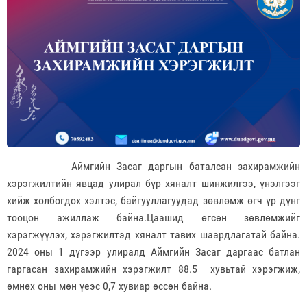
Аймгийн Засаг даргын баталсан захирамжийн
хэрэгжилтийн явцад улирал бүр хяналт шинжилгээ, үнэлгээг
хийж холбогдох хэлтэс, байгууллагуудад зөвлөмж өгч үр дүнг
тооцон ажиллаж байна.Цаашид өгсөн зөвлөмжийг
хэрэгжүүлэх, хэрэгжилтэд хяналт тавих шаардлагатай байна.
2024 оны 1 дүгээр улиралд Аймгийн Засаг даргаас батлан
гаргасан захирамжийн хэрэгжилт 88.5 хувьтай хэрэгжиж,
өмнөх оны мөн үеэс 0,7 хувиар өссөн байна.