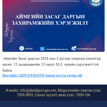
Аймгийн Засаг даргын 2024 оны 2 дугаар улиралд хяналтад
авсан 12 захирамжийн 12 заалт 93,3 хувийн хэрэгжилттэй
байна.
files/editor/202410161810192 улирал илтгэх хуудас.pdf
И-мэйл: info@dundgovi.gov.mn, Мэдээллийн лавлах утас:
7059-3833, Санал хүсэлт авах утас: 7059-106