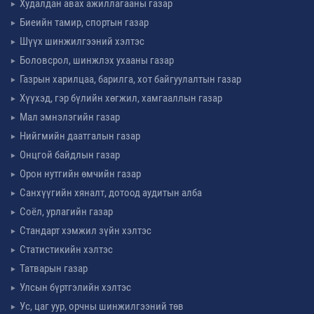
Худалдан авах ажиллагааны газар
Биеийн тамир, спортын газар
Шүүх шинжилгээний хэлтэс
Боловсрол, шинжлэх ухааны газар
Газрын харилцаа, барилга, хот байгуулалтын газар
Хүүхэд, гэр бүлийн хөгжил, хамгааллын газар
Мал эмнэлэгийн газар
Нийгмийн даатгалын газар
Онцгой байдлын газар
Орон нутгийн өмчийн газар
Санхүүгийн хяналт, дотоод аудитын алба
Соёл, урлагийн газар
Стандарт хэмжил зүйн хэлтэс
Статистикийн хэлтэс
Татварын газар
Улсын бүртгэлийн хэлтэс
Ус, цаг уур, орчны шинжилгээний төв