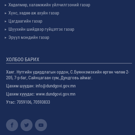
Хөдөлмөр, халамжийн үйлчилгээний газар
Хүнс, хөдөө аж ахуйн газар
Цагдаагийн газар
Шүүхийн шийдвэр гүйцэтгэх газар
Эрүүл мэндийн газар
ХОЛБОО БАРИХ
Хаяг. Нутгийн удирдлагын ордон, С.Буяннэмэхийн өргөн чөлөө 2-
205, 7-р баг, Сайнцагаан сум, Дундговь аймаг.
Цахим шуудан: info@dundgovi.gov.mn
Цахим хууудас: www.dundgovi.gov.mn
Утас: 7059106, 70593833