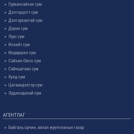
Гурвансайхан сум
Дэлгэрцогт сум
Дэлгэрхангай сум
Дэрэн сум
Луус сум
Өлзийт сум
Өндөршил сум
Сайхан-Овоо сум
Сайнцагаан сум
Хулд сум
Цагаандэлгэр сум
Эрдэнэдалай сум
АГЕНТЛАГ
Байгаль орчин, аялал жуулчлалын газар