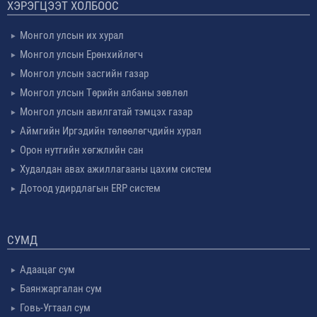
ХЭРЭГЦЭЭТ ХОЛБООС
Монгол улсын их хурал
Монгол улсын Ерөнхийлөгч
Монгол улсын засгийн газар
Монгол улсын Төрийн албаны зөвлөл
Монгол улсын авилгатай тэмцэх газар
Аймгийн Иргэдийн төлөөлөгчдийн хурал
Орон нутгийн хөгжлийн сан
Худалдан авах ажиллагааны цахим систем
Дотоод удирдлагын ERP систем
СУМД
Адаацаг сум
Баянжаргалан сум
Говь-Угтаал сум