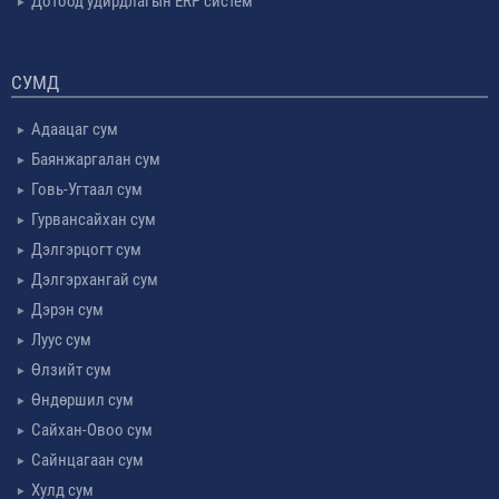
Дотоод удирдлагын ERP систем
СУМД
Адаацаг сум
Баянжаргалан сум
Говь-Угтаал сум
Гурвансайхан сум
Дэлгэрцогт сум
Дэлгэрхангай сум
Дэрэн сум
Луус сум
Өлзийт сум
Өндөршил сум
Сайхан-Овоо сум
Сайнцагаан сум
Хулд сум