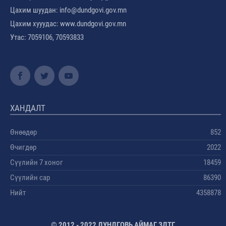
Цахим шуудан: info@dundgovi.gov.mn
Цахим хууудас: www.dundgovi.gov.mn
Утас: 7059106, 70593833
ХАНДАЛТ
Өнөөдөр
852
Өчигдөр
2022
Сүүлийн 7 хоног
18459
Сүүлийн сар
86390
Нийт
4358878
© 2012 - 2022 ДУНДГОВЬ АЙМАГ ЗДТГ