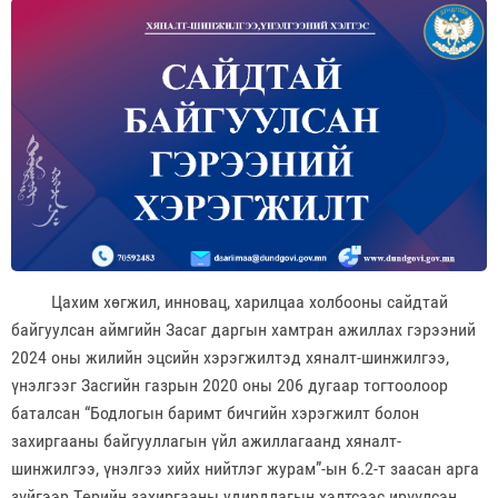
Цахим хөгжил, инновац, харилцаа холбооны сайдтай
байгуулсан аймгийн Засаг даргын хамтран ажиллах гэрээний
2024 оны жилийн эцсийн хэрэгжилтэд хяналт-шинжилгээ,
үнэлгээг Засгийн газрын 2020 оны 206 дугаар тогтоолоор
баталсан “Бодлогын баримт бичгийн хэрэгжилт болон
захиргааны байгууллагын үйл ажиллагаанд хяналт-
шинжилгээ, үнэлгээ хийх нийтлэг журам”-ын 6.2-т заасан арга
зүйгээр Төрийн захиргааны удирдлагын хэлтсээс ирүүлсэн