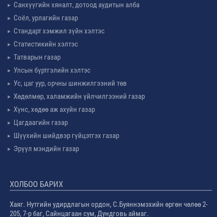
Санхүүгийн хяналт, дотоод аудитын алба
Соёл, урлагийн газар
Стандарт хэмжил зүйн хэлтэс
Статистикийн хэлтэс
Татварын газар
Улсын бүртгэлийн хэлтэс
Ус, цаг уур, орчны шинжилгээний төв
Хөдөлмөр, халамжийн үйлчилгээний газар
Хүнс, хөдөө аж ахуйн газар
Цагдаагийн газар
Шүүхийн шийдвэр гүйцэтгэх газар
Эрүүл мэндийн газар
ХОЛБОО БАРИХ
Хаяг. Нутгийн удирдлагын ордон, С.Буяннэмэхийн өргөн чөлөө 2-
205, 7-р баг, Сайнцагаан сум, Дундговь аймаг.