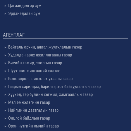
Цагаандэлгэр сум
Эрдэнэдалай сум
АГЕНТЛАГ
Байгаль орчин, аялал жуулчлалын газар
Худалдан авах ажиллагааны газар
Биеийн тамир, спортын газар
Шүүх шинжилгээний хэлтэс
Боловсрол, шинжлэх ухааны газар
Газрын харилцаа, барилга, хот байгуулалтын газар
Хүүхэд, гэр бүлийн хөгжил, хамгааллын газар
Мал эмнэлэгийн газар
Нийгмийн даатгалын газар
Онцгой байдлын газар
Орон нутгийн өмчийн газар