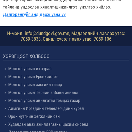
тайланд үндэслэн хяналт-шинжилгээ, үнэлгээ хийлээ.
Дэлгэрэнгүйг энд дарж үзнэ үү
И-мэйл: info@dundgovi.gov.mn, Мэдээллийн лавлах утас:
7059-3833, Санал хүсэлт авах утас: 7059-106
ХЭРЭГЦЭЭТ ХОЛБООС
Монгол улсын их хурал
Монгол улсын Ерөнхийлөгч
Монгол улсын засгийн газар
Монгол улсын Төрийн албаны зөвлөл
Монгол улсын авилгатай тэмцэх газар
Аймгийн Иргэдийн төлөөлөгчдийн хурал
Орон нутгийн хөгжлийн сан
Худалдан авах ажиллагааны цахим систем