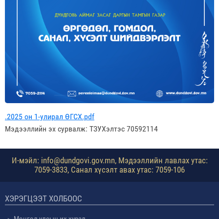
.2025 он 1-улирал ӨГСХ.pdf
Мэдээллийн эх сурвалж: ТЗУХэлтэс 70592114
И-мэйл: info@dundgovi.gov.mn, Мэдээллийн лавлах утас:
7059-3833, Санал хүсэлт авах утас: 7059-106
ХЭРЭГЦЭЭТ ХОЛБООС