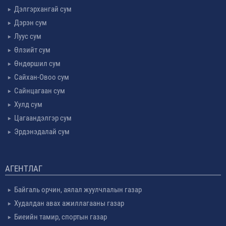
Дэлгэрхангай сум
Дэрэн сум
Луус сум
Өлзийт сум
Өндөршил сум
Сайхан-Овоо сум
Сайнцагаан сум
Хулд сум
Цагаандэлгэр сум
Эрдэнэдалай сум
АГЕНТЛАГ
Байгаль орчин, аялал жуулчлалын газар
Худалдан авах ажиллагааны газар
Биеийн тамир, спортын газар