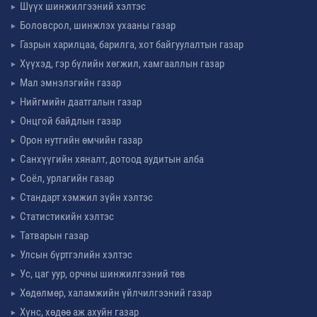
Шүүх шинжилгээний хэлтэс
Боловсрол, шинжлэх ухааны газар
Газрын харилцаа, барилга, хот байгуулалтын газар
Хүүхэд, гэр бүлийн хөгжил, хамгааллын газар
Мал эмнэлэгийн газар
Нийгмийн даатгалын газар
Онцгой байдлын газар
Орон нутгийн өмчийн газар
Санхүүгийн хяналт, дотоод аудитын алба
Соёл, урлагийн газар
Стандарт хэмжил зүйн хэлтэс
Статистикийн хэлтэс
Татварын газар
Улсын бүртгэлийн хэлтэс
Ус, цаг уур, орчны шинжилгээний төв
Хөдөлмөр, халамжийн үйлчилгээний газар
Хүнс, хөдөө аж ахуйн газар