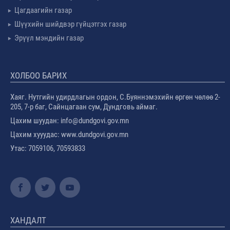
Цагдаагийн газар
Шүүхийн шийдвэр гүйцэтгэх газар
Эрүүл мэндийн газар
ХОЛБОО БАРИХ
Хаяг. Нутгийн удирдлагын ордон, С.Буяннэмэхийн өргөн чөлөө 2-
205, 7-р баг, Сайнцагаан сум, Дундговь аймаг.
Цахим шуудан: info@dundgovi.gov.mn
Цахим хууудас: www.dundgovi.gov.mn
Утас: 7059106, 70593833
ХАНДАЛТ