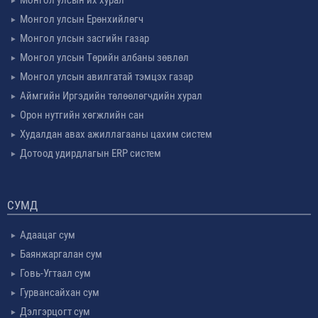
Монгол улсын их хурал
Монгол улсын Ерөнхийлөгч
Монгол улсын засгийн газар
Монгол улсын Төрийн албаны зөвлөл
Монгол улсын авилгатай тэмцэх газар
Аймгийн Иргэдийн төлөөлөгчдийн хурал
Орон нутгийн хөгжлийн сан
Худалдан авах ажиллагааны цахим систем
Дотоод удирдлагын ERP систем
СУМД
Адаацаг сум
Баянжаргалан сум
Говь-Угтаал сум
Гурвансайхан сум
Дэлгэрцогт сум