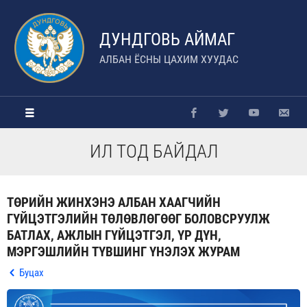
ДУНДГОВЬ АЙМАГ
АЛБАН ЁСНЫ ЦАХИМ ХУУДАС
ИЛ ТОД БАЙДАЛ
ТӨРИЙН ЖИНХЭНЭ АЛБАН ХААГЧИЙН
ГҮЙЦЭТГЭЛИЙН ТӨЛӨВЛӨГӨӨГ БОЛОВСРУУЛЖ
БАТЛАХ, АЖЛЫН ГҮЙЦЭТГЭЛ, ҮР ДҮН,
МЭРГЭШЛИЙН ТҮВШИНГ ҮНЭЛЭХ ЖУРАМ
Буцах