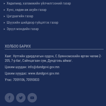
Хөдөлмөр, халамжийн үйлчилгээний газар
Хүнс, хөдөө аж ахуйн газар
Цагдаагийн газар
Шүүхийн шийдвэр гүйцэтгэх газар
Эрүүл мэндийн газар
ХОЛБОО БАРИХ
Хаяг. Нутгийн удирдлагын ордон, С.Буяннэмэхийн өргөн чөлөө 2-
205, 7-р баг, Сайнцагаан сум, Дундговь аймаг.
Цахим шуудан: info@dundgovi.gov.mn
Цахим хууудас: www.dundgovi.gov.mn
Утас: 7059106, 70593833