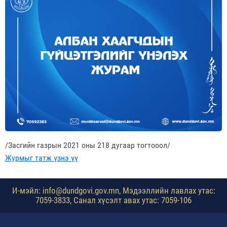
/Засгийн газрын 2021 оны 218 дугаар тогтооол/
Журмыг татж үзнэ үү
И-мэйл: info@dundgovi.gov.mn, Мэдээллийн лавлах утас:
7059-3833, Санал хүсэлт авах утас: 7059-106