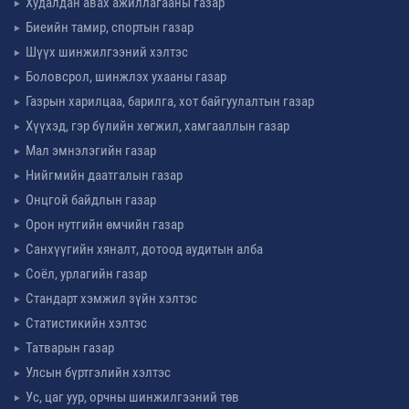
Худалдан авах ажиллагааны газар
Биеийн тамир, спортын газар
Шүүх шинжилгээний хэлтэс
Боловсрол, шинжлэх ухааны газар
Газрын харилцаа, барилга, хот байгуулалтын газар
Хүүхэд, гэр бүлийн хөгжил, хамгааллын газар
Мал эмнэлэгийн газар
Нийгмийн даатгалын газар
Онцгой байдлын газар
Орон нутгийн өмчийн газар
Санхүүгийн хяналт, дотоод аудитын алба
Соёл, урлагийн газар
Стандарт хэмжил зүйн хэлтэс
Статистикийн хэлтэс
Татварын газар
Улсын бүртгэлийн хэлтэс
Ус, цаг уур, орчны шинжилгээний төв