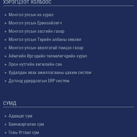
ХЭРЭГЦЭЭТ ХОЛБООС
Монгол улсын их хурал
Монгол улсын Ерөнхийлөгч
Монгол улсын засгийн газар
Монгол улсын Төрийн албаны зөвлөл
Монгол улсын авилгатай тэмцэх газар
Аймгийн Иргэдийн төлөөлөгчдийн хурал
Орон нутгийн хөгжлийн сан
Худалдан авах ажиллагааны цахим систем
Дотоод удирдлагын ERP систем
СУМД
Адаацаг сум
Баянжаргалан сум
Говь-Угтаал сум