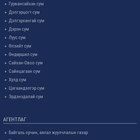
Гурвансайхан сум
Дэлгэрцогт сум
Дэлгэрхангай сум
Дэрэн сум
Луус сум
Өлзийт сум
Өндөршил сум
Сайхан-Овоо сум
Сайнцагаан сум
Хулд сум
Цагаандэлгэр сум
Эрдэнэдалай сум
АГЕНТЛАГ
Байгаль орчин, аялал жуулчлалын газар