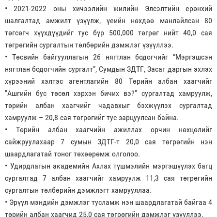
• 2021-2022 оны хичээлийн жилийн Элсэлтийн ерөнхий
шалгалтад амжилт үзүүлж, үеийн нөхдөө манлайлсан 80
төгсөгч хүүхдүүдийг тус бүр 500,000 төгрөг нийт 40,0 сая
төгрөгийн сургалтын төлбөрийн дэмжлэг үзүүллээ.
• Төсвийн байгууллагын 26 нягтлан бодогчийг “Мэргэшсэн
нягтлан бодогчийн сургалт”, Сумдын ЗДТГ, Засаг даргын эхлэх
хүрээний хэлтэс агентлагийн 80 Төрийн албан хаагчийг
"Ашгийн бус төсөл хэрхэн бичих вэ?" сургалтад хамруулж,
төрийн албан хаагчийг чадавхыг бэхжүүлэх сургалтад
хамруулж – 20,8 сая төгрөгийг тус зарцуулсан байна.
• Төрийн албан хаагчийн ажиллах орчин нөхцөлийг
сайжруулахаар 7 сумын ЗДТГ-т 20,0 сая төгрөгийн нэн
шаардлагатай тоног төхөөрөмж олголоо.
• Удирдлагын академийн Ахлах түшмэлийн мэргэшүүлэх багц
сургалтад 7 албан хаагчийг хамруулж 11,3 сая төгрөгийн
сургалтын төлбөрийн дэмжлэгт хамрууллаа.
• Эрүүл мэндийн дэмжлэг тусламж нэн шаардлагатай байгаа 4
төрийн албан хаагчид 25,0 сая төгрөгийн дэмжлэг үзүүллээ.