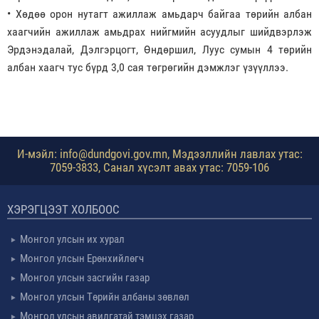
• Хөдөө орон нутагт ажиллаж амьдарч байгаа төрийн албан
хаагчийн ажиллаж амьдрах нийгмийн асуудлыг шийдвэрлэж
Эрдэнэдалай, Дэлгэрцогт, Өндөршил, Луус сумын 4 төрийн
албан хаагч тус бүрд 3,0 сая төгрөгийн дэмжлэг үзүүллээ.
И-мэйл: info@dundgovi.gov.mn, Мэдээллийн лавлах утас:
7059-3833, Санал хүсэлт авах утас: 7059-106
ХЭРЭГЦЭЭТ ХОЛБООС
Монгол улсын их хурал
Монгол улсын Ерөнхийлөгч
Монгол улсын засгийн газар
Монгол улсын Төрийн албаны зөвлөл
Монгол улсын авилгатай тэмцэх газар