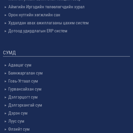
Аймгийн Иргэдийн төлөөлөгчдийн хурал
Орон нутгийн хөгжлийн сан
Худалдан авах ажиллагааны цахим систем
Дотоод удирдлагын ERP систем
СУМД
Адаацаг сум
Баянжаргалан сум
Говь-Угтаал сум
Гурвансайхан сум
Дэлгэрцогт сум
Дэлгэрхангай сум
Дэрэн сум
Луус сум
Өлзийт сум