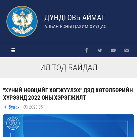
ДУНДГОВЬ АЙМАГ
АЛБАН ЁСНЫ ЦАХИМ ХУУДАС
ИЛ ТОД БАЙДАЛ
"ХҮНИЙ НӨӨЦИЙГ ХӨГЖҮҮЛЭХ" ДЭД ХӨТӨЛБӨРИЙН
ХҮРЭЭНД 2022 ОНЫ ХЭРЭГЖИЛТ
Буцах
2023-05-11