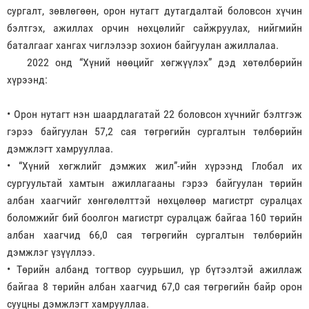
сургалт, зөвлөгөөн, орон нутагт дутагдалтай боловсон хүчин
бэлтгэх, ажиллах орчин нөхцөлийг сайжруулах, нийгмийн
баталгааг хангах чиглэлээр зохион байгуулан ажиллалаа.
2022 онд “Хүний нөөцийг хөгжүүлэх” дэд хөтөлбөрийн
хүрээнд:
• Орон нутагт нэн шаардлагатай 22 боловсон хүчнийг бэлтгэж
гэрээ байгуулан 57,2 сая төгрөгийн сургалтын төлбөрийн
дэмжлэгт хамрууллаа.
• “Хүний хөгжлийг дэмжих жил”-ийн хүрээнд Глобал их
сургуультай хамтын ажиллагааны гэрээ байгуулан төрийн
албан хаагчийг хөнгөлөлттэй нөхцөлөөр магистрт суралцах
боломжийг бий боолгон магистрт суралцаж байгаа 160 төрийн
албан хаагчид 66,0 сая төгрөгийн сургалтын төлбөрийн
дэмжлэг үзүүллээ.
• Төрийн албанд тогтвор суурьшил, үр бүтээлтэй ажиллаж
байгаа 8 төрийн албан хаагчид 67,0 сая төгрөгийн байр орон
сууцны дэмжлэгт хамрууллаа.