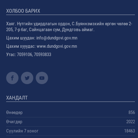
ХОЛБОО БАРИХ
Хаяг. Нутгийн удирдлагын ордон, С.Буяннэмэхийн өргөн чөлөө 2-
205, 7-р баг, Сайнцагаан сум, Дундговь аймаг.
Цахим шуудан: info@dundgovi.gov.mn
Цахим хууудас: www.dundgovi.gov.mn
Утас: 7059106, 70593833
ХАНДАЛТ
Өнөөдөр
856
Өчигдөр
2022
Сүүлийн 7 хоног
18463