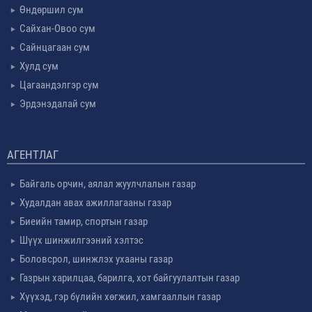
Өндөршил сум
Сайхан-Овоо сум
Сайнцагаан сум
Хулд сум
Цагаандэлгэр сум
Эрдэнэдалай сум
АГЕНТЛАГ
Байгаль орчин, аялал жуулчлалын газар
Худалдан авах ажиллагааны газар
Биеийн тамир, спортын газар
Шүүх шинжилгээний хэлтэс
Боловсрол, шинжлэх ухааны газар
Газрын харилцаа, барилга, хот байгуулалтын газар
Хүүхэд, гэр бүлийн хөгжил, хамгааллын газар