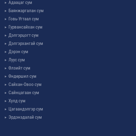
Адаацаг сум
Баянжаргалан сум
Говь-Угтаал сум
Гурвансайхан сум
Дэлгэрцогт сум
Дэлгэрхангай сум
Дэрэн сум
Луус сум
Өлзийт сум
Өндөршил сум
Сайхан-Овоо сум
Сайнцагаан сум
Хулд сум
Цагаандэлгэр сум
Эрдэнэдалай сум