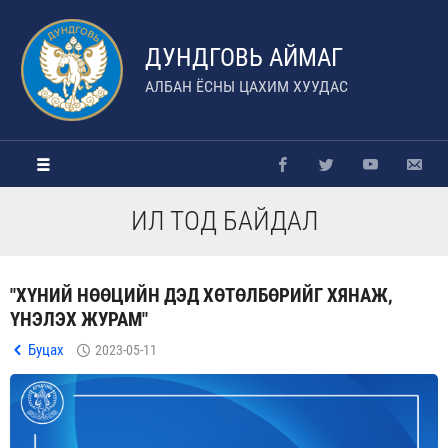
ДУНДГОВЬ АЙМАГ
АЛБАН ЁСНЫ ЦАХИМ ХУУДАС
ИЛ ТОД БАЙДАЛ
"ХҮНИЙ НӨӨЦИЙН ДЭД ХӨТӨЛБӨРИЙГ ХЯНАЖ,
ҮНЭЛЭХ ЖУРАМ"
Буцах
2023-05-11