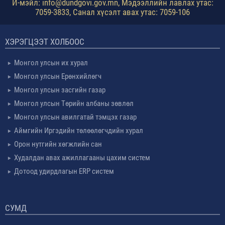
И-мэйл: info@dundgovi.gov.mn, Мэдээллийн лавлах утас:
7059-3833, Санал хүсэлт авах утас: 7059-106
ХЭРЭГЦЭЭТ ХОЛБООС
Монгол улсын их хурал
Монгол улсын Ерөнхийлөгч
Монгол улсын засгийн газар
Монгол улсын Төрийн албаны зөвлөл
Монгол улсын авилгатай тэмцэх газар
Аймгийн Иргэдийн төлөөлөгчдийн хурал
Орон нутгийн хөгжлийн сан
Худалдан авах ажиллагааны цахим систем
Дотоод удирдлагын ERP систем
СУМД