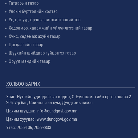
Татварын газар
Улсын бүртгэлийн хэлтэс
Ус, цаг уур, орчны шинжилгээний төв
Хөдөлмөр, халамжийн үйлчилгээний газар
Хүнс, хөдөө аж ахуйн газар
Цагдаагийн газар
Шүүхийн шийдвэр гүйцэтгэх газар
Эрүүл мэндийн газар
ХОЛБОО БАРИХ
Хаяг. Нутгийн удирдлагын ордон, С.Буяннэмэхийн өргөн чөлөө 2-
205, 7-р баг, Сайнцагаан сум, Дундговь аймаг.
Цахим шуудан: info@dundgovi.gov.mn
Цахим хууудас: www.dundgovi.gov.mn
Утас: 7059106, 70593833