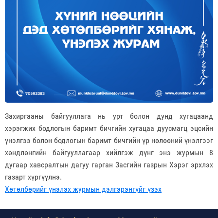
Захиргааны байгууллага нь урт болон дунд хугацаанд
хэрэгжих бодлогын баримт бичгийн хугацаа дуусмагц эцсийн
үнэлгээ болон бодлогын баримт бичгийн үр нөлөөний үнэлгээг
хөндлөнгийн байгууллагаар хийлгэж дүнг энэ журмын 8
дугаар хавсралтын дагуу гарган Засгийн газрын Хэрэг эрхлэх
газарт хүргүүлнэ.
Хөтөлбөрийг үнэлэх журмын дэлгэрэнгүйг үзэх