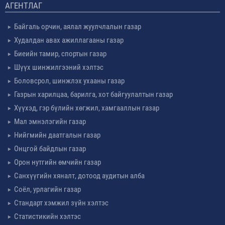
АГЕНТЛАГ
Байгаль орчин, аялал жуулчлалын газар
Худалдан авах ажиллагааны газар
Биеийн тамир, спортын газар
Шүүх шинжилгээний хэлтэс
Боловсрол, шинжлэх ухааны газар
Газрын харилцаа, барилга, хот байгуулалтын газар
Хүүхэд, гэр бүлийн хөгжил, хамгааллын газар
Мал эмнэлэгийн газар
Нийгмийн даатгалын газар
Онцгой байдлын газар
Орон нутгийн өмчийн газар
Санхүүгийн хяналт, дотоод аудитын алба
Соёл, урлагийн газар
Стандарт хэмжил зүйн хэлтэс
Статистикийн хэлтэс