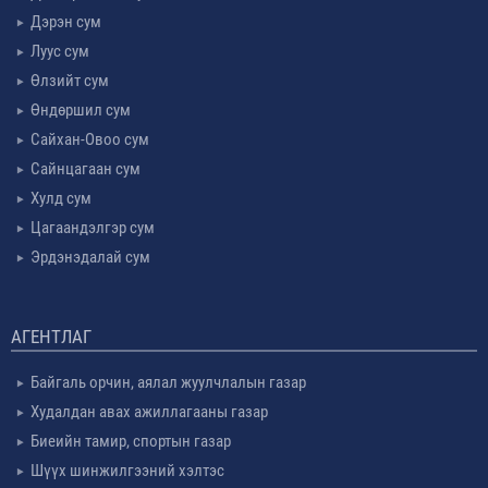
Дэрэн сум
Луус сум
Өлзийт сум
Өндөршил сум
Сайхан-Овоо сум
Сайнцагаан сум
Хулд сум
Цагаандэлгэр сум
Эрдэнэдалай сум
АГЕНТЛАГ
Байгаль орчин, аялал жуулчлалын газар
Худалдан авах ажиллагааны газар
Биеийн тамир, спортын газар
Шүүх шинжилгээний хэлтэс