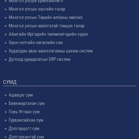
Монгол улсын Ерөнхийлөгч
Монгол улсын засгийн газар
Монгол улсын Төрийн албаны зөвлөл
Монгол улсын авилгатай тэмцэх газар
Аймгийн Иргэдийн төлөөлөгчдийн хурал
Орон нутгийн хөгжлийн сан
Худалдан авах ажиллагааны цахим систем
Дотоод удирдлагын ERP систем
СУМД
Адаацаг сум
Баянжаргалан сум
Говь-Угтаал сум
Гурвансайхан сум
Дэлгэрцогт сум
Дэлгэрхангай сум