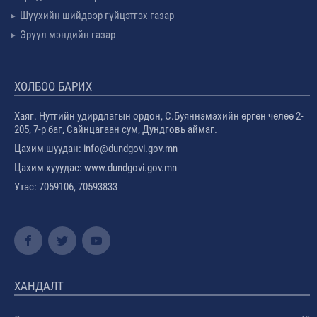
Шүүхийн шийдвэр гүйцэтгэх газар
Эрүүл мэндийн газар
ХОЛБОО БАРИХ
Хаяг. Нутгийн удирдлагын ордон, С.Буяннэмэхийн өргөн чөлөө 2-
205, 7-р баг, Сайнцагаан сум, Дундговь аймаг.
Цахим шуудан: info@dundgovi.gov.mn
Цахим хууудас: www.dundgovi.gov.mn
Утас: 7059106, 70593833
ХАНДАЛТ