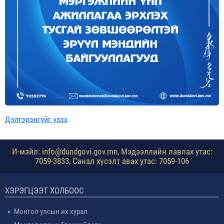
Дэлгэрэнгүйг үзэх
И-мэйл: info@dundgovi.gov.mn, Мэдээллийн лавлах утас:
7059-3833, Санал хүсэлт авах утас: 7059-106
ХЭРЭГЦЭЭТ ХОЛБООС
Монгол улсын их хурал