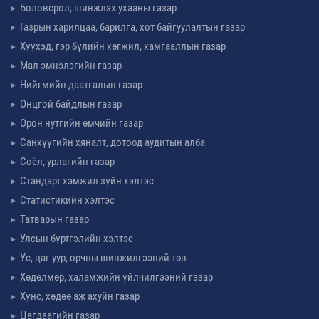
Боловсрол, шинжлэх ухааны газар
Газрын харилцаа, барилга, хот байгуулалтын газар
Хүүхэд, гэр бүлийн хөгжил, хамгааллын газар
Мал эмнэлэгийн газар
Нийгмийн даатгалын газар
Онцгой байдлын газар
Орон нутгийн өмчийн газар
Санхүүгийн хяналт, дотоод аудитын алба
Соёл, урлагийн газар
Стандарт хэмжил зүйн хэлтэс
Статистикийн хэлтэс
Татварын газар
Улсын бүртгэлийн хэлтэс
Ус, цаг уур, орчны шинжилгээний төв
Хөдөлмөр, халамжийн үйлчилгээний газар
Хүнс, хөдөө аж ахуйн газар
Цагдаагийн газар