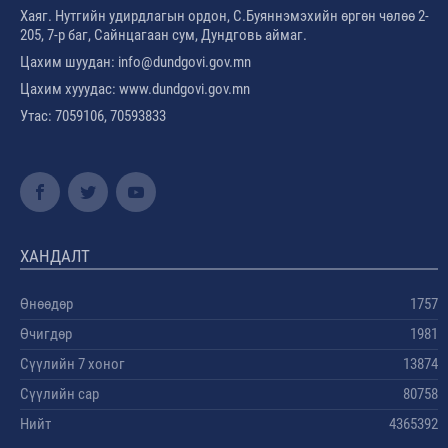
Хаяг. Нутгийн удирдлагын ордон, С.Буяннэмэхийн өргөн чөлөө 2-
205, 7-р баг, Сайнцагаан сум, Дундговь аймаг.
Цахим шуудан: info@dundgovi.gov.mn
Цахим хууудас: www.dundgovi.gov.mn
Утас: 7059106, 70593833
ХАНДАЛТ
Өнөөдөр
1757
Өчигдөр
1981
Сүүлийн 7 хоног
13874
Сүүлийн сар
80758
Нийт
4365392