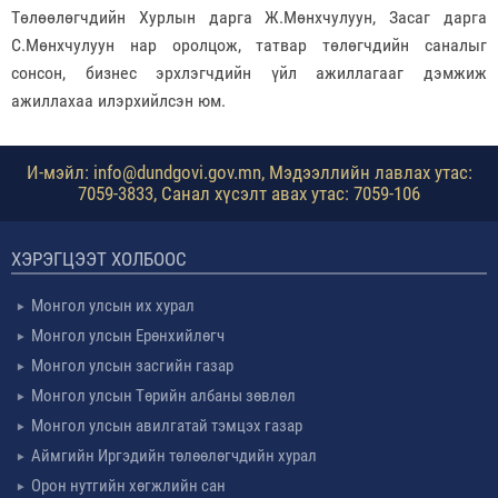
Төлөөлөгчдийн Хурлын дарга Ж.Мөнхчулуун, Засаг дарга
С.Мөнхчулуун нар оролцож, татвар төлөгчдийн саналыг
сонсон, бизнес эрхлэгчдийн үйл ажиллагааг дэмжиж
ажиллахаа илэрхийлсэн юм.
И-мэйл: info@dundgovi.gov.mn, Мэдээллийн лавлах утас:
7059-3833, Санал хүсэлт авах утас: 7059-106
ХЭРЭГЦЭЭТ ХОЛБООС
Монгол улсын их хурал
Монгол улсын Ерөнхийлөгч
Монгол улсын засгийн газар
Монгол улсын Төрийн албаны зөвлөл
Монгол улсын авилгатай тэмцэх газар
Аймгийн Иргэдийн төлөөлөгчдийн хурал
Орон нутгийн хөгжлийн сан