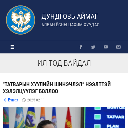
ДУНДГОВЬ АЙМАГ
АЛБАН ЁСНЫ ЦАХИМ ХУУДАС
ИЛ ТОД БАЙДАЛ
"ТАТВАРЫН ХУУЛИЙН ШИНЭЧЛЭЛ” НЭЭЛТТЭЙ
ХЭЛЭЛЦҮҮЛЭГ БОЛЛОО
Буцах
2025-02-11