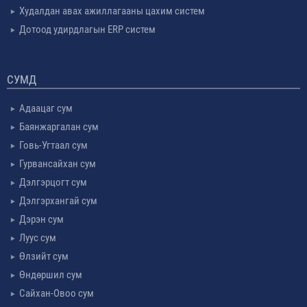
Худалдан авах ажиллагааны цахим систем
Дотоод удирдлагын ERP систем
СУМД
Адаацаг сум
Баянжаргалан сум
Говь-Угтаал сум
Гурвансайхан сум
Дэлгэрцогт сум
Дэлгэрхангай сум
Дэрэн сум
Луус сум
Өлзийт сум
Өндөршил сум
Сайхан-Овоо сум