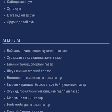
Сайнцагаан сум
Хулд сум
Цагаандэлгэр сум
Эрдэнэдалай сум
АГЕНТЛАГ
Байгаль орчин, аялал жуулчлалын газар
Худалдан авах ажиллагааны газар
Биеийн тамир, спортын газар
Шүүх шинжилгээний хэлтэс
Боловсрол, шинжлэх ухааны газар
Газрын харилцаа, барилга, хот байгуулалтын газар
Хүүхэд, гэр бүлийн хөгжил, хамгааллын газар
Мал эмнэлэгийн газар
Нийгмийн даатгалын газар
Онцгой байдлын газар