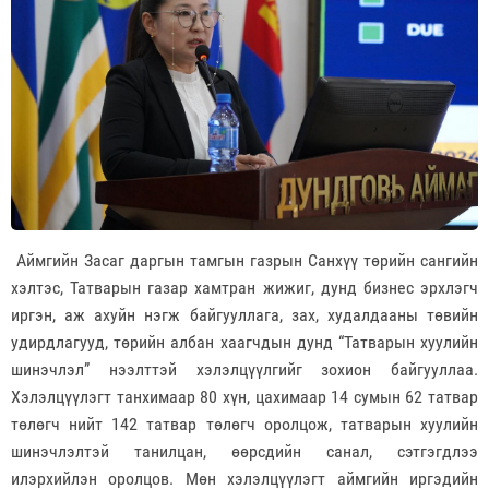
Аймгийн Засаг даргын тамгын газрын Санхүү төрийн сангийн
хэлтэс, Татварын газар хамтран жижиг, дунд бизнес эрхлэгч
иргэн, аж ахуйн нэгж байгууллага, зах, худалдааны төвийн
удирдлагууд, төрийн албан хаагчдын дунд “Татварын хуулийн
шинэчлэл” нээлттэй хэлэлцүүлгийг зохион байгууллаа.
Хэлэлцүүлэгт танхимаар 80 хүн, цахимаар 14 сумын 62 татвар
төлөгч нийт 142 татвар төлөгч оролцож, татварын хуулийн
шинэчлэлтэй танилцан, өөрсдийн санал, сэтгэгдлээ
илэрхийлэн оролцов. Мөн хэлэлцүүлэгт аймгийн иргэдийн