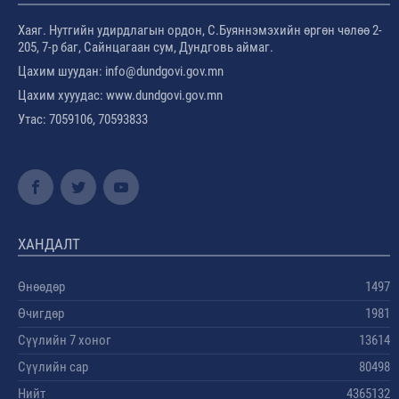
Хаяг. Нутгийн удирдлагын ордон, С.Буяннэмэхийн өргөн чөлөө 2-
205, 7-р баг, Сайнцагаан сум, Дундговь аймаг.
Цахим шуудан: info@dundgovi.gov.mn
Цахим хууудас: www.dundgovi.gov.mn
Утас: 7059106, 70593833
ХАНДАЛТ
Өнөөдөр
1497
Өчигдөр
1981
Сүүлийн 7 хоног
13614
Сүүлийн сар
80498
Нийт
4365132