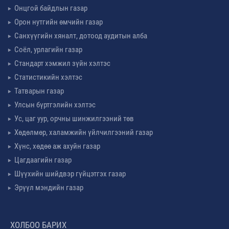
Онцгой байдлын газар
Орон нутгийн өмчийн газар
Санхүүгийн хяналт, дотоод аудитын алба
Соёл, урлагийн газар
Стандарт хэмжил зүйн хэлтэс
Статистикийн хэлтэс
Татварын газар
Улсын бүртгэлийн хэлтэс
Ус, цаг уур, орчны шинжилгээний төв
Хөдөлмөр, халамжийн үйлчилгээний газар
Хүнс, хөдөө аж ахуйн газар
Цагдаагийн газар
Шүүхийн шийдвэр гүйцэтгэх газар
Эрүүл мэндийн газар
ХОЛБОО БАРИХ