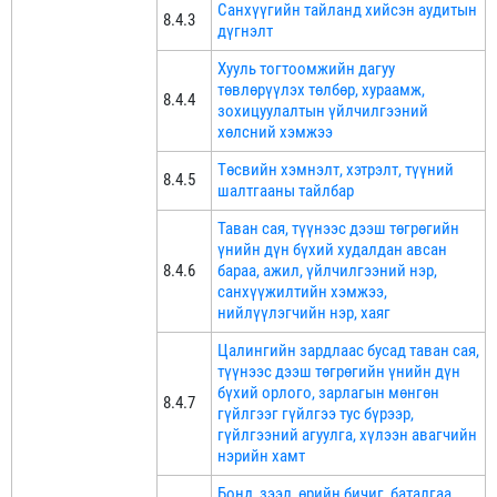
Санхүүгийн тайланд хийсэн аудитын
8.4.3
дүгнэлт
Хууль тогтоомжийн дагуу
төвлөрүүлэх төлбөр, хураамж,
8.4.4
зохицуулалтын үйлчилгээний
хөлсний хэмжээ
Төсвийн хэмнэлт, хэтрэлт, түүний
8.4.5
шалтгааны тайлбар
Таван сая, түүнээс дээш төгрөгийн
үнийн дүн бүхий худалдан авсан
8.4.6
бараа, ажил, үйлчилгээний нэр,
санхүүжилтийн хэмжээ,
нийлүүлэгчийн нэр, хаяг
Цалингийн зардлаас бусад таван сая,
түүнээс дээш төгрөгийн үнийн дүн
бүхий орлого, зарлагын мөнгөн
8.4.7
гүйлгээг гүйлгээ тус бүрээр,
гүйлгээний агуулга, хүлээн авагчийн
нэрийн хамт
Бонд, зээл, өрийн бичиг, баталгаа,