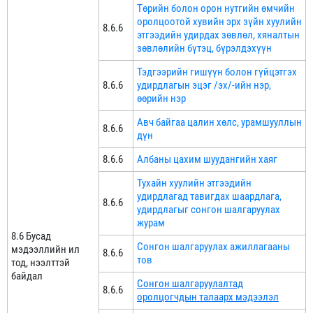
Төрийн болон орон нутгийн өмчийн
оролцоотой хувийн эрх зүйн хуулийн
8.6.6
этгээдийн удирдах зөвлөл, хяналтын
зөвлөлийн бүтэц, бүрэлдэхүүн
Тэдгээрийн гишүүн болон гүйцэтгэх
8.6.6
удирдлагын эцэг /эх/-ийн нэр,
өөрийн нэр
Авч байгаа цалин хөлс, урамшууллын
8.6.6
дүн
8.6.6
Албаны цахим шуудангийн хаяг
Тухайн хуулийн этгээдийн
удирдлагад тавигдах шаардлага,
8.6.6
удирдлагыг сонгон шалгаруулах
журам
8.6 Бусад
Сонгон шалгаруулах ажиллагааны
мэдээллийн ил
8.6.6
тов
тод, нээлттэй
байдал
Сонгон шалгаруулалтад
8.6.6
оролцогчдын талаарх мэдээлэл