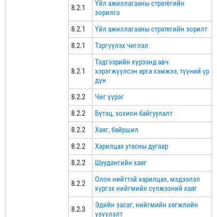
Үйл ажиллагааны стратегийн
8.2.1
зорилго
8.2.1
Үйл ажиллагааны стратегийн зорилт
8.2.1
Тэргүүлэх чиглэл
Тэдгээрийн хүрээнд авч
8.2.1
хэрэгжүүлсэн арга хэмжээ, түүний үр
дүн
8.2.2
Чиг үүрэг
8.2.2
Бүтэц, зохион байгуулалт
8.2.2
Хаяг, байршил
8.2.2
Харилцах утасны дугаар
8.2.2
Шуудангийн хаяг
Олон нийттэй харилцах, мэдээлэл
8.2.2
хүргэх нийгмийн сүлжээний хаяг
Эдийн засаг, нийгмийн хөгжлийн
8.2.3
үзүүлэлт