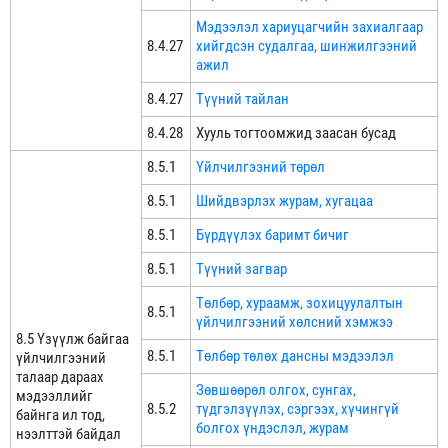
Мэдээлэл хариуцагчийн захиалгаар
8.4.27
хийгдсэн судалгаа, шинжилгээний
ажил
8.4.27
Түүний тайлан
8.4.28
Хууль тогтоомжид заасан бусад
8.5.1
Үйлчилгээний төрөл
8.5.1
Шийдвэрлэх журам, хугацаа
8.5.1
Бүрдүүлэх баримт бичиг
8.5.1
Түүний загвар
Төлбөр, хураамж, зохицуулалтын
8.5.1
үйлчилгээний хөлсний хэмжээ
8.5 Үзүүлж байгаа
8.5.1
Төлбөр төлөх дансны мэдээлэл
үйлчилгээний
талаар дараах
Зөвшөөрөл олгох, сунгах,
мэдээллийг
8.5.2
түдгэлзүүлэх, сэргээх, хүчингүй
байнга ил тод,
болгох үндэслэл, журам
нээлттэй байдал