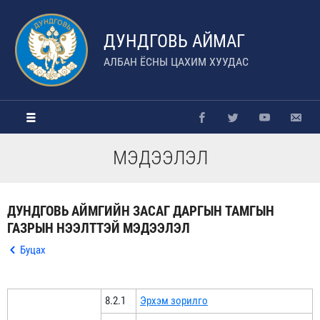
ДУНДГОВЬ АЙМАГ
АЛБАН ЁСНЫ ЦАХИМ ХУУДАС
МЭДЭЭЛЭЛ
ДУНДГОВЬ АЙМГИЙН ЗАСАГ ДАРГЫН ТАМГЫН
ГАЗРЫН НЭЭЛТТЭЙ МЭДЭЭЛЭЛ
Буцах
8.2.1
Эрхэм зорилго