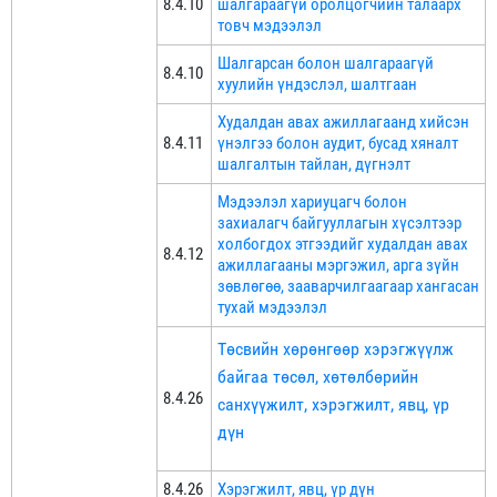
8.4.10
шалгараагүй оролцогчийн талаарх
товч мэдээлэл
Шалгарсан болон шалгараагүй
8.4.10
хуулийн үндэслэл, шалтгаан
Худалдан авах ажиллагаанд хийсэн
8.4.11
үнэлгээ болон аудит, бусад хяналт
шалгалтын тайлан, дүгнэлт
Мэдээлэл хариуцагч болон
захиалагч байгууллагын хүсэлтээр
холбогдох этгээдийг худалдан авах
8.4.12
ажиллагааны мэргэжил, арга зүйн
зөвлөгөө, зааварчилгаагаар хангасан
тухай мэдээлэл
Төсвийн хөрөнгөөр хэрэгжүүлж
байгаа төсөл, хөтөлбөрийн
8.4.26
санхүүжилт, хэрэгжилт, явц, үр
дүн
8.4.26
Хэрэгжилт, явц, үр дүн