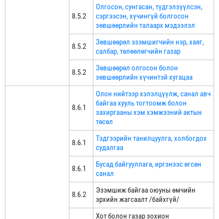
Олгосон, сунгасан, түдгэлзүүлсэн,
8.5.2
сэргээсэн, хүчингүй болгосон
зөвшөөрлийн талаарх мэдээлэл
Зөвшөөрөл эзэмшигчийн нэр, хаяг,
8.5.2
салбар, төлөөлөгчийн газар
Зөвшөөрөл олгосон болон
8.5.2
зөвшөөрлийн хүчинтэй хугацаа
Олон нийтээр хэлэлцүүлж, санал авч
байгаа хууль тогтоомж болон
8.6.1
захиргааны хэм хэмжээний актын
төсөл
Тэдгээрийн танилцуулга, холбогдох
8.6.1
судалгаа
Бусад байгууллага, иргэнээс өгсөн
8.6.1
санал
Эзэмшиж байгаа оюуны өмчийн
8.6.2
эрхийн жагсаалт /байхгүй/
Хот болон газар зохион