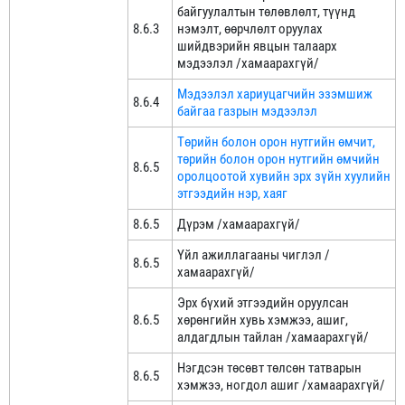
байгуулалтын төлөвлөлт, түүнд
8.6.3
нэмэлт, өөрчлөлт оруулах
шийдвэрийн явцын талаарх
мэдээлэл /хамаарахгүй/
Мэдээлэл хариуцагчийн эзэмшиж
8.6.4
байгаа газрын мэдээлэл
Төрийн болон орон нутгийн өмчит,
төрийн болон орон нутгийн өмчийн
8.6.5
оролцоотой хувийн эрх зүйн хуулийн
этгээдийн нэр, хаяг
8.6.5
Дүрэм /хамаарахгүй/
Үйл ажиллагааны чиглэл /
8.6.5
хамаарахгүй/
Эрх бүхий этгээдийн оруулсан
8.6.5
хөрөнгийн хувь хэмжээ, ашиг,
алдагдлын тайлан /хамаарахгүй/
Нэгдсэн төсөвт төлсөн татварын
8.6.5
хэмжээ, ногдол ашиг /хамаарахгүй/