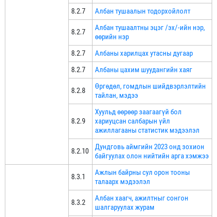
8.2.7
Албан тушаалын тодорхойлолт
Албан тушаалтны эцэг /эх/-ийн нэр,
8.2.7
өөрийн нэр
8.2.7
Албаны харилцах утасны дугаар
8.2.7
Албаны цахим шуудангийн хаяг
Өргөдөл, гомдлын шийдвэрлэлтийн
8.2.8
тайлан, мэдээ
Хуульд өөрөөр заагаагүй бол
8.2.9
хариуцсан салбарын үйл
ажиллагааны статистик мэдээлэл
Дундговь аймгийн 2023 онд зохион
8.2.10
байгуулах олон нийтийн арга хэмжээ
Ажлын байрны сул орон тооны
8.3.1
талаарх мэдээлэл
Албан хаагч, ажилтныг сонгон
8.3.2
шалгаруулах журам