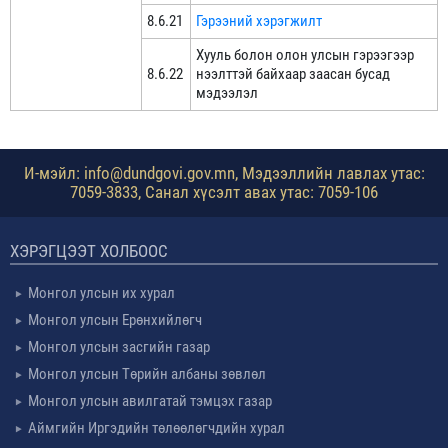
8.6.21
Гэрээний хэрэгжилт
Хууль болон олон улсын гэрээгээр
8.6.22
нээлттэй байхаар заасан бусад
мэдээлэл
И-мэйл: info@dundgovi.gov.mn, Мэдээллийн лавлах утас:
7059-3833, Санал хүсэлт авах утас: 7059-106
ХЭРЭГЦЭЭТ ХОЛБООС
Монгол улсын их хурал
Монгол улсын Ерөнхийлөгч
Монгол улсын засгийн газар
Монгол улсын Төрийн албаны зөвлөл
Монгол улсын авилгатай тэмцэх газар
Аймгийн Иргэдийн төлөөлөгчдийн хурал