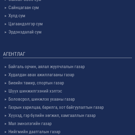
Сайнцагаан сум
Хулд сум
Цагаандэлгэр сум
Эрдэнэдалай сум
АГЕНТЛАГ
Байгаль орчин, аялал жуулчлалын газар
Худалдан авах ажиллагааны газар
Биеийн тамир, спортын газар
Шүүх шинжилгээний хэлтэс
Боловсрол, шинжлэх ухааны газар
Газрын харилцаа, барилга, хот байгуулалтын газар
Хүүхэд, гэр бүлийн хөгжил, хамгааллын газар
Мал эмнэлэгийн газар
Нийгмийн даатгалын газар