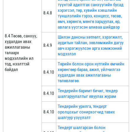
түүнтэй адилтгах санхүүгийн бусад
хэрэгсэл, төр, хувийн хэвшлийн
8.4.8
түншлэлийн гэрээ, концесс, төсөв,
өмч, хөрөнгө, мөнгө зарцуулах, өр,
авлага үүсгэсэн аливаа шийдвэр
8.4 Төсөв, санхүү,
Шилэн дансны хөтлөлт, хэрэгжилт,
худалдан авах
аудитын тайлан, зөвлөмжийн дагуу
8.4.9
ажиллагааны
авч хэрэгжүүлсэн арга хэмжээний
талаарх
мэдээлэл
мэдээллийн ил
тод, нээлттэй
Төрийн болон орон нутгийн өмчийн
байдал
хөрөнгөөр бараа, ажил, үйлчилгээ
8.4.10
худалдан авах ажиллагааны
төлөвлөгөө
Тендерийн баримт бичиг, тендер
8.4.10
шалгаруулалтыг явуулах журам
Тендерийн урилга, тендерт
8.4.10
оролцохыг сонирхогчид тавих
шалгуур үзүүлэлт
Тендерт шалгарсан болон