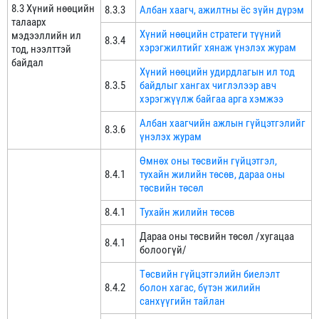
8.3 Хүний нөөцийн
8.3.3
Албан хаагч, ажилтны ёс зүйн дүрэм
талаарх
Хүний нөөцийн стратеги түүний
мэдээллийн ил
8.3.4
хэрэгжилтийг хянаж үнэлэх журам
тод, нээлттэй
байдал
Хүний нөөцийн удирдлагын ил тод
8.3.5
байдлыг хангах чиглэлээр авч
хэрэгжүүлж байгаа арга хэмжээ
Албан хаагчийн ажлын гүйцэтгэлийг
8.3.6
үнэлэх журам
Өмнөх оны төсвийн гүйцэтгэл,
8.4.1
тухайн жилийн төсөв, дараа оны
төсвийн төсөл
8.4.1
Тухайн жилийн төсөв
Дараа оны төсвийн төсөл /хугацаа
8.4.1
болоогүй/
Төсвийн гүйцэтгэлийн биелэлт
8.4.2
болон хагас, бүтэн жилийн
санхүүгийн тайлан