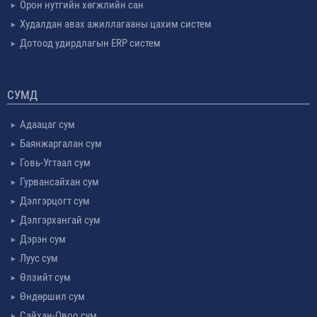
Орон нутгийн хөгжлийн сан
Худалдан авах ажиллагааны цахим систем
Дотоод удирдлагын ERP систем
СУМД
Адаацаг сум
Баянжаргалан сум
Говь-Угтаал сум
Гурвансайхан сум
Дэлгэрцогт сум
Дэлгэрхангай сум
Дэрэн сум
Луус сум
Өлзийт сум
Өндөршил сум
Сайхан-Овоо сум