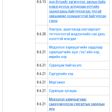
8.6.13
дэд бүтцийг хөгжүүлэх, ажлын байр
нэмэгдүүлэх асуудлаар нутгийн
захиргааны байгууллагаас тусгай
зөвшөөрөл эзэмшигчтэй байгуулсан
гэрээ
Нэвтрэх, ашиглахад хязгаарлалт
8.6.20
тогтоогоогүй мэдээллийн сан дахь
нээлттэй өгөгдөл
Мэдээлэл хариуцагчийн зардлаар
8.6.21
суралцагчийн эцэг /эх/-ийн нэр,
өөрийн нэр
8.6.21
Суралцаж байгаа улс
8.6.21
Сургуулийн нэр
8.6.21
Мэргэжил
8.6.21
Суралцах хугацаа
Мэдээлэл хариуцагчаас
8.6.21
санхүүжүүлсэн сургалтын зардлын
дүн