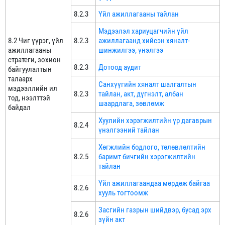
8.2.3
Үйл ажиллагааны тайлан
Мэдээлэл хариуцагчийн үйл
8.2 Чиг үүрэг, үйл
8.2.3
ажиллагаанд хийсэн хяналт-
ажиллагааны
шинжилгээ, үнэлгээ
стратеги, зохион
8.2.3
Дотоод аудит
байгуулалтын
талаарх
Санхүүгийн хяналт шалгалтын
мэдээллийн ил
8.2.3
тайлан, акт, дүгнэлт, албан
тод, нээлттэй
шаардлага, зөвлөмж
байдал
Хуулийн хэрэгжилтийн үр дагаврын
8.2.4
үнэлгээний тайлан
Хөгжлийн бодлого, төлөвлөлтийн
8.2.5
баримт бичгийн хэрэгжилтийн
тайлан
Үйл ажиллагаандаа мөрдөж байгаа
8.2.6
хууль тогтоомж
Засгийн газрын шийдвэр, бусад эрх
8.2.6
зүйн акт