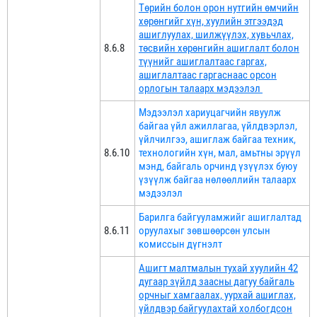
Төрийн болон орон нутгийн өмчийн
хөрөнгийг хүн, хуулийн этгээдэд
ашиглуулах, шилжүүлэх, хувьчлах,
8.6.8
төсвийн хөрөнгийн ашиглалт болон
түүнийг ашиглалтаас гаргах,
ашиглалтаас гаргаснаас орсон
орлогын талаарх мэдээлэл
Мэдээлэл хариуцагчийн явуулж
байгаа үйл ажиллагаа, үйлдвэрлэл,
үйлчилгээ, ашиглаж байгаа техник,
8.6.10
технологийн хүн, мал, амьтны эрүүл
мэнд, байгаль орчинд үзүүлэх буюу
үзүүлж байгаа нөлөөллийн талаарх
мэдээлэл
Барилга байгууламжийг ашиглалтад
8.6.11
оруулахыг зөвшөөрсөн улсын
комиссын дүгнэлт
Ашигт малтмалын тухай хуулийн 42
дугаар зүйлд заасны дагуу байгаль
орчныг хамгаалах, уурхай ашиглах,
үйлдвэр байгуулахтай холбогдсон