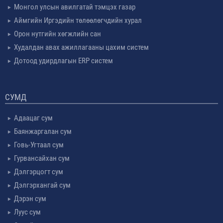
Монгол улсын авилгатай тэмцэх газар
Аймгийн Иргэдийн төлөөлөгчдийн хурал
Орон нутгийн хөгжлийн сан
Худалдан авах ажиллагааны цахим систем
Дотоод удирдлагын ERP систем
СУМД
Адаацаг сум
Баянжаргалан сум
Говь-Угтаал сум
Гурвансайхан сум
Дэлгэрцогт сум
Дэлгэрхангай сум
Дэрэн сум
Луус сум