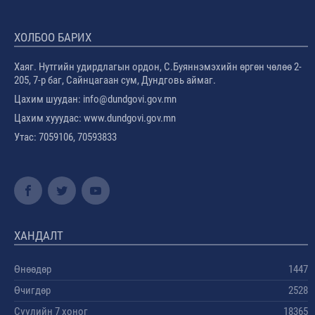
ХОЛБОО БАРИХ
Хаяг. Нутгийн удирдлагын ордон, С.Буяннэмэхийн өргөн чөлөө 2-
205, 7-р баг, Сайнцагаан сум, Дундговь аймаг.
Цахим шуудан: info@dundgovi.gov.mn
Цахим хууудас: www.dundgovi.gov.mn
Утас: 7059106, 70593833
ХАНДАЛТ
Өнөөдөр
1447
Өчигдөр
2528
Сүүлийн 7 хоног
18365