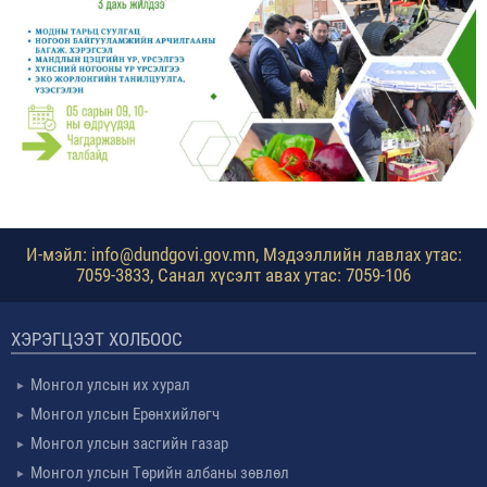
И-мэйл: info@dundgovi.gov.mn, Мэдээллийн лавлах утас:
7059-3833, Санал хүсэлт авах утас: 7059-106
ХЭРЭГЦЭЭТ ХОЛБООС
Монгол улсын их хурал
Монгол улсын Ерөнхийлөгч
Монгол улсын засгийн газар
Монгол улсын Төрийн албаны зөвлөл