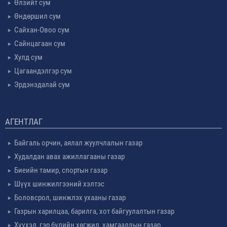
Өлзийт сум
Өндөршил сум
Сайхан-Овоо сум
Сайнцагаан сум
Хулд сум
Цагаандэлгэр сум
Эрдэнэдалай сум
АГЕНТЛАГ
Байгаль орчин, аялал жуулчлалын газар
Худалдан авах ажиллагааны газар
Биеийн тамир, спортын газар
Шүүх шинжилгээний хэлтэс
Боловсрол, шинжлэх ухааны газар
Газрын харилцаа, барилга, хот байгуулалтын газар
Хүүхэд, гэр бүлийн хөгжил, хамгааллын газар