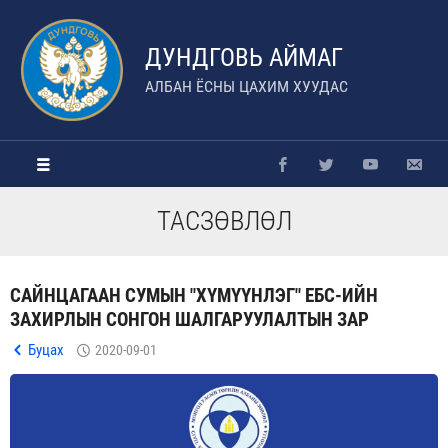
ДУНДГОВЬ АЙМАГ
АЛБАН ЁСНЫ ЦАХИМ ХУУДАС
ТАСЗӨВЛӨЛ
САЙНЦАГААН СУМЫН "ХҮМҮҮНЛЭГ" ЕБС-ИЙН
ЗАХИРЛЫН СОНГОН ШАЛГАРУУЛАЛТЫН ЗАР
Буцах
2020-09-01