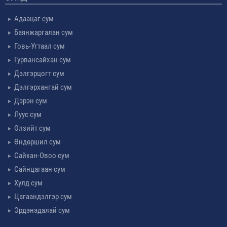
Адаацаг сум
Баянжаргалан сум
Говь-Угтаал сум
Гурвансайхан сум
Дэлгэрцогт сум
Дэлгэрхангай сум
Дэрэн сум
Луус сум
Өлзийт сум
Өндөршил сум
Сайхан-Овоо сум
Сайнцагаан сум
Хулд сум
Цагаандэлгэр сум
Эрдэнэдалай сум