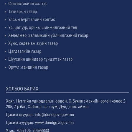
Статистикийн хэлтэс
Татварын газар
Улсын бүртгэлийн хэлтэс
Ус, цаг уур, орчны шинжилгээний төв
Хөдөлмөр, халамжийн үйлчилгээний газар
Хүнс, хөдөө аж ахуйн газар
Цагдаагийн газар
Шүүхийн шийдвэр гүйцэтгэх газар
Эрүүл мэндийн газар
ХОЛБОО БАРИХ
Хаяг. Нутгийн удирдлагын ордон, С.Буяннэмэхийн өргөн чөлөө 2-
205, 7-р баг, Сайнцагаан сум, Дундговь аймаг.
Цахим шуудан: info@dundgovi.gov.mn
Цахим хууудас: www.dundgovi.gov.mn
Утас: 7059106, 70593833