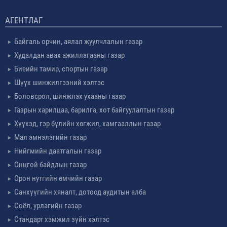
АГЕНТЛАГ
Байгаль орчин, аялал жуулчлалын газар
Худалдан авах ажиллагааны газар
Биеийн тамир, спортын газар
Шүүх шинжилгээний хэлтэс
Боловсрол, шинжлэх ухааны газар
Газрын харилцаа, барилга, хот байгуулалтын газар
Хүүхэд, гэр бүлийн хөгжил, хамгааллын газар
Мал эмнэлэгийн газар
Нийгмийн даатгалын газар
Онцгой байдлын газар
Орон нутгийн өмчийн газар
Санхүүгийн хяналт, дотоод аудитын алба
Соёл, урлагийн газар
Стандарт хэмжил зүйн хэлтэс