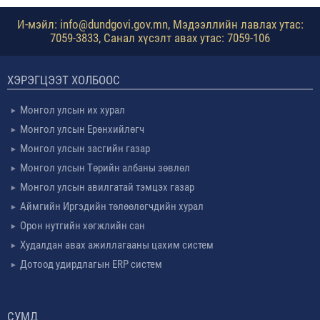
И-мэйл: info@dundgovi.gov.mn, Мэдээллийн лавлах утас:
7059-3833, Санал хүсэлт авах утас: 7059-106
ХЭРЭГЦЭЭТ ХОЛБООС
Монгол улсын их хурал
Монгол улсын Ерөнхийлөгч
Монгол улсын засгийн газар
Монгол улсын Төрийн албаны зөвлөл
Монгол улсын авилгатай тэмцэх газар
Аймгийн Иргэдийн төлөөлөгчдийн хурал
Орон нутгийн хөгжлийн сан
Худалдан авах ажиллагааны цахим систем
Дотоод удирдлагын ERP систем
СУМД