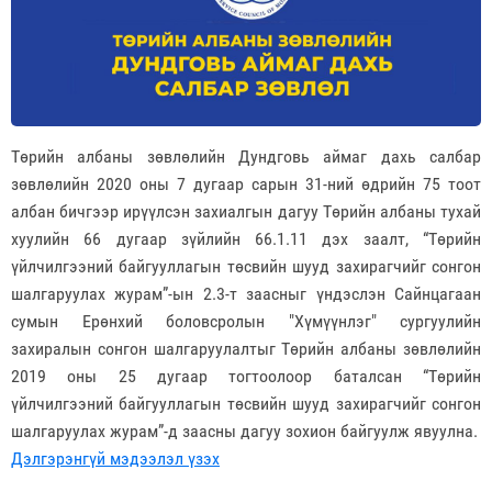
Төрийн албаны зөвлөлийн Дундговь аймаг дахь салбар
зөвлөлийн 2020 оны 7 дугаар сарын 31-ний өдрийн 75 тоот
албан бичгээр ирүүлсэн захиалгын дагуу Төрийн албаны тухай
хуулийн 66 дугаар зүйлийн 66.1.11 дэх заалт, “Төрийн
үйлчилгээний байгууллагын төсвийн шууд захирагчийг сонгон
шалгаруулах журам”-ын 2.3-т заасныг үндэслэн Сайнцагаан
сумын Ерөнхий боловсролын "Хүмүүнлэг" сургуулийн
захиралын сонгон шалгаруулалтыг Төрийн албаны зөвлөлийн
2019 оны 25 дугаар тогтоолоор баталсан “Төрийн
үйлчилгээний байгууллагын төсвийн шууд захирагчийг сонгон
шалгаруулах журам”-д заасны дагуу зохион байгуулж явуулна.
Дэлгэрэнгүй мэдээлэл үзэх