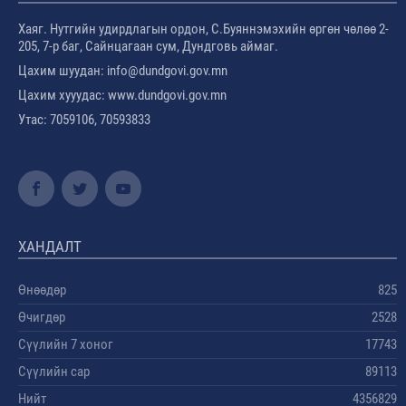
Хаяг. Нутгийн удирдлагын ордон, С.Буяннэмэхийн өргөн чөлөө 2-
205, 7-р баг, Сайнцагаан сум, Дундговь аймаг.
Цахим шуудан: info@dundgovi.gov.mn
Цахим хууудас: www.dundgovi.gov.mn
Утас: 7059106, 70593833
ХАНДАЛТ
Өнөөдөр
825
Өчигдөр
2528
Сүүлийн 7 хоног
17743
Сүүлийн сар
89113
Нийт
4356829