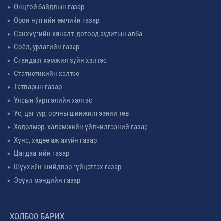
Онцгой байдлын газар
Орон нутгийн өмчийн газар
Санхүүгийн хяналт, дотоод аудитын алба
Соёл, урлагийн газар
Стандарт хэмжил зүйн хэлтэс
Статистикийн хэлтэс
Татварын газар
Улсын бүртгэлийн хэлтэс
Ус, цаг уур, орчны шинжилгээний төв
Хөдөлмөр, халамжийн үйлчилгээний газар
Хүнс, хөдөө аж ахуйн газар
Цагдаагийн газар
Шүүхийн шийдвэр гүйцэтгэх газар
Эрүүл мэндийн газар
ХОЛБОО БАРИХ