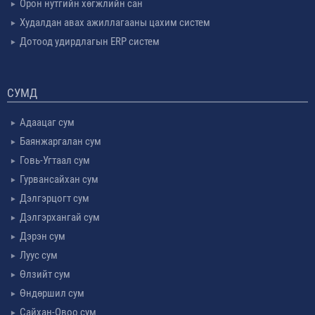
Орон нутгийн хөгжлийн сан
Худалдан авах ажиллагааны цахим систем
Дотоод удирдлагын ERP систем
СУМД
Адаацаг сум
Баянжаргалан сум
Говь-Угтаал сум
Гурвансайхан сум
Дэлгэрцогт сум
Дэлгэрхангай сум
Дэрэн сум
Луус сум
Өлзийт сум
Өндөршил сум
Сайхан-Овоо сум