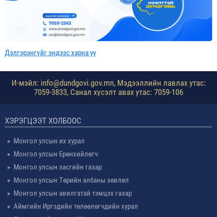
Дэлгэрэнгүйг эндээс харна уу
И-мэйл: info@dundgovi.gov.mn, Мэдээллийн лавлах утас:
7059-3833, Санал хүсэлт авах утас: 7059-106
ХЭРЭГЦЭЭТ ХОЛБООС
Монгол улсын их хурал
Монгол улсын Ерөнхийлөгч
Монгол улсын засгийн газар
Монгол улсын Төрийн албаны зөвлөл
Монгол улсын авилгатай тэмцэх газар
Аймгийн Иргэдийн төлөөлөгчдийн хурал