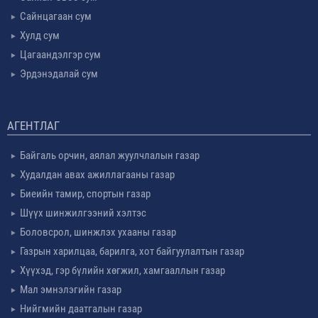
Сайнцагаан сум
Хулд сум
Цагаандэлгэр сум
Эрдэнэдалай сум
АГЕНТЛАГ
Байгаль орчин, аялал жуулчлалын газар
Худалдан авах ажиллагааны газар
Биеийн тамир, спортын газар
Шүүх шинжилгээний хэлтэс
Боловсрол, шинжлэх ухааны газар
Газрын харилцаа, барилга, хот байгуулалтын газар
Хүүхэд, гэр бүлийн хөгжил, хамгааллын газар
Мал эмнэлэгийн газар
Нийгмийн даатгалын газар