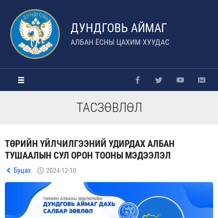
ДУНДГОВЬ АЙМАГ
АЛБАН ЁСНЫ ЦАХИМ ХУУДАС
ТАСЗӨВЛӨЛ
ТӨРИЙН ҮЙЛЧИЛГЭЭНИЙ УДИРДАХ АЛБАН
ТУШААЛЫН СУЛ ОРОН ТООНЫ МЭДЭЭЛЭЛ
Буцах
2024-12-10