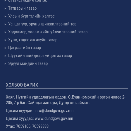
Статистикийн хэлтэс
Татварын газар
Улсын бүртгэлийн хэлтэс
Ус, цаг уур, орчны шинжилгээний төв
Хөдөлмөр, халамжийн үйлчилгээний газар
Хүнс, хөдөө аж ахуйн газар
Цагдаагийн газар
Шүүхийн шийдвэр гүйцэтгэх газар
Эрүүл мэндийн газар
ХОЛБОО БАРИХ
Хаяг. Нутгийн удирдлагын ордон, С.Буяннэмэхийн өргөн чөлөө 2-
205, 7-р баг, Сайнцагаан сум, Дундговь аймаг.
Цахим шуудан: info@dundgovi.gov.mn
Цахим хууудас: www.dundgovi.gov.mn
Утас: 7059106, 70593833