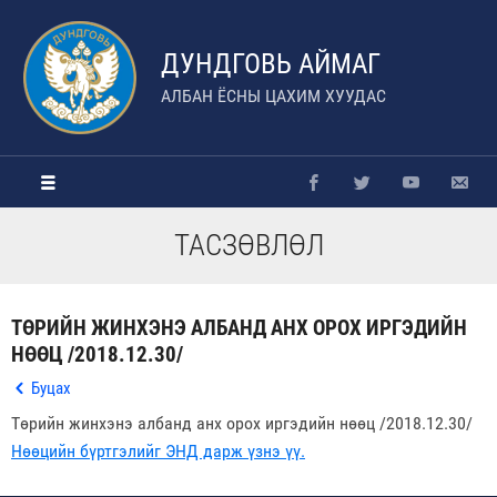
ДУНДГОВЬ АЙМАГ
АЛБАН ЁСНЫ ЦАХИМ ХУУДАС
ТАСЗӨВЛӨЛ
ТӨРИЙН ЖИНХЭНЭ АЛБАНД АНХ ОРОХ ИРГЭДИЙН
НӨӨЦ /2018.12.30/
Буцах
Төрийн жинхэнэ албанд анх орох иргэдийн нөөц /2018.12.30/
Нөөцийн бүртгэлийг ЭНД дарж үзнэ үү.