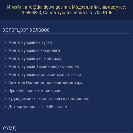
И-мэйл: info@dundgovi.gov.mn, Мэдээллийн лавлах утас:
7059-3833, Санал хүсэлт авах утас: 7059-106
ХЭРЭГЦЭЭТ ХОЛБООС
Монгол улсын их хурал
Монгол улсын Ерөнхийлөгч
Монгол улсын засгийн газар
Монгол улсын Төрийн албаны зөвлөл
Монгол улсын авилгатай тэмцэх газар
Аймгийн Иргэдийн төлөөлөгчдийн хурал
Орон нутгийн хөгжлийн сан
Худалдан авах ажиллагааны цахим систем
Дотоод удирдлагын ERP систем
СУМД