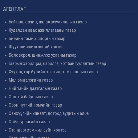
АГЕНТЛАГ
Байгаль орчин, аялал жуулчлалын газар
Худалдан авах ажиллагааны газар
Биеийн тамир, спортын газар
Шүүх шинжилгээний хэлтэс
Боловсрол, шинжлэх ухааны газар
Газрын харилцаа, барилга, хот байгуулалтын газар
Хүүхэд, гэр бүлийн хөгжил, хамгааллын газар
Мал эмнэлэгийн газар
Нийгмийн даатгалын газар
Онцгой байдлын газар
Орон нутгийн өмчийн газар
Санхүүгийн хяналт, дотоод аудитын алба
Соёл, урлагийн газар
Стандарт хэмжил зүйн хэлтэс