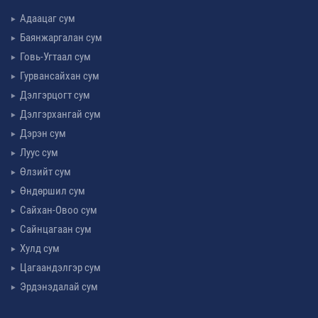
Адаацаг сум
Баянжаргалан сум
Говь-Угтаал сум
Гурвансайхан сум
Дэлгэрцогт сум
Дэлгэрхангай сум
Дэрэн сум
Луус сум
Өлзийт сум
Өндөршил сум
Сайхан-Овоо сум
Сайнцагаан сум
Хулд сум
Цагаандэлгэр сум
Эрдэнэдалай сум