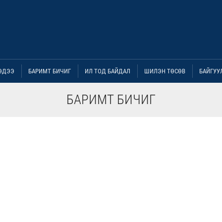
ЭДЭЭ
БАРИМТ БИЧИГ
ИЛ ТОД БАЙДАЛ
ШИЛЭН ТӨСӨВ
БАЙГУУ
БАРИМТ БИЧИГ