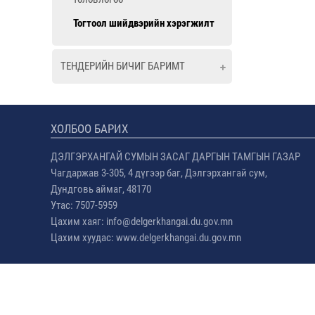
Тогтоол шийдвэрийн хэрэгжилт
ТЕНДЕРИЙН БИЧИГ БАРИМТ
ХОЛБОО БАРИХ
ДЭЛГЭРХАНГАЙ СУМЫН ЗАСАГ ДАРГЫН ТАМГЫН ГАЗАР
Чагдаржав 3-305, 4 дүгээр баг, Дэлгэрхангай сум,
Дундговь аймаг, 48170
Утас: 7507-5959
Цахим хаяг: info@delgerkhangai.du.gov.mn
Цахим хуудас: www.delgerkhangai.du.gov.mn