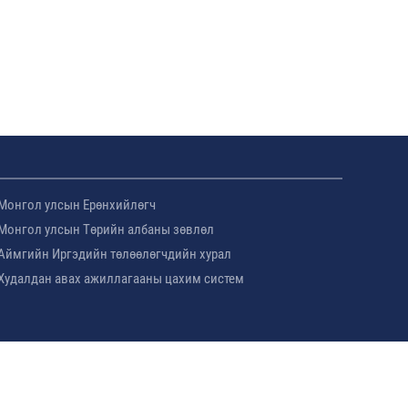
Монгол улсын Ерөнхийлөгч
Монгол улсын Төрийн албаны зөвлөл
Аймгийн Иргэдийн төлөөлөгчдийн хурал
Худалдан авах ажиллагааны цахим систем