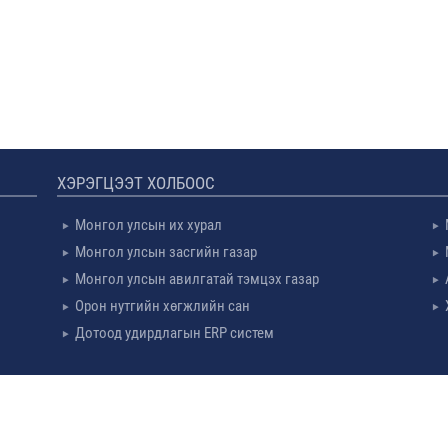
ХЭРЭГЦЭЭТ ХОЛБООС
Монгол улсын их хурал
Монгол улсын засгийн газар
Монгол улсын авилгатай тэмцэх газар
Орон нутгийн хөгжлийн сан
Дотоод удирдлагын ERP систем