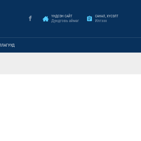
ҮНДСЭН САЙТ
САНАЛ, ХҮСЭЛТ
Дундговь аймаг
Илгээх
ЛЛАГУУД