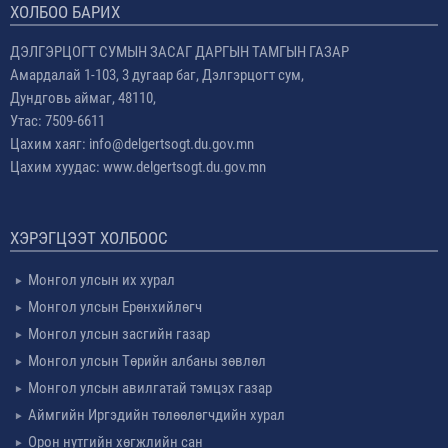
ХОЛБОО БАРИХ
ДЭЛГЭРЦОГТ СУМЫН ЗАСАГ ДАРГЫН ТАМГЫН ГАЗАР
Амардалай 1-103, 3 дугаар баг, Дэлгэрцогт сум,
Дундговь аймаг, 48110,
Утас: 7509-6611
Цахим хаяг: info@delgertsogt.du.gov.mn
Цахим хуудас: www.delgertsogt.du.gov.mn
ХЭРЭГЦЭЭТ ХОЛБООС
Монгол улсын их хурал
Монгол улсын Ерөнхийлөгч
Монгол улсын засгийн газар
Монгол улсын Төрийн албаны зөвлөл
Монгол улсын авилгатай тэмцэх газар
Аймгийн Иргэдийн төлөөлөгчдийн хурал
Орон нутгийн хөгжлийн сан