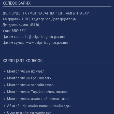
ХОЛБОО БАРИХ
ДЭЛГЭРЦОГТ СУМЫН ЗАСАГ ДАРГЫН ТАМГЫН ГАЗАР
Амардалай 1-103, 3 дугаар баг, Дэлгэрцогт сум,
Дундговь аймаг, 48110,
Утас: 7509-6611
Цахим хаяг: info@delgertsogt.du.gov.mn
Цахим хуудас: www.delgertsogt.du.gov.mn
ХЭРЭГЦЭЭТ ХОЛБООС
Монгол улсын их хурал
Монгол улсын Ерөнхийлөгч
Монгол улсын засгийн газар
Монгол улсын Төрийн албаны зөвлөл
Монгол улсын авилгатай тэмцэх газар
Аймгийн Иргэдийн төлөөлөгчдийн хурал
Орон нутгийн хөгжлийн сан