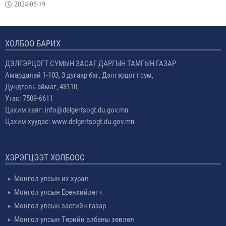
2024-05-19
ХОЛБОО БАРИХ
ДЭЛГЭРЦОГТ СУМЫН ЗАСАГ ДАРГЫН ТАМГЫН ГАЗАР
Амардалай 1-103, 3 дугаар баг, Дэлгэрцогт сум,
Дундговь аймаг, 48110,
Утас: 7509-6611
Цахим хаяг: info@delgertsogt.du.gov.mn
Цахим хуудас: www.delgertsogt.du.gov.mn
ХЭРЭГЦЭЭТ ХОЛБООС
Монгол улсын их хурал
Монгол улсын Ерөнхийлөгч
Монгол улсын засгийн газар
Монгол улсын Төрийн албаны зөвлөл