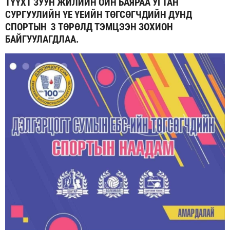
ТҮҮХТ ЗУУН ЖИЛИЙН ОЙН БАЯРАА УГТАН
СУРГУУЛИЙН ҮЕ ҮЕИЙН ТӨГСӨГЧДИЙН ДУНД
СПОРТЫН 3 ТӨРӨЛД ТЭМЦЭЭН ЗОХИОН
БАЙГУУЛАГДЛАА.