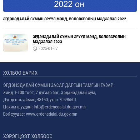
ЭРДЭНЭДАЛАЙ СУМЫН ЭРҮҮЛ МЭНД, БОЛОВСРОЛЫН МЭДЭЭЛЭЛ 2022
ЭРДЭНЭДАЛАЙ СУМЫН ЭРҮҮЛ МЭНД, БОЛОВСРОЛЫН
МЭДЭЭЛЭЛ 2023
2025-01-07
ХОЛБОО БАРИХ
ЭРДЭНЭДАЛАЙ СУМЫН ЗАСАГ ДАРГЫН ТАМГЫН ГАЗАР
Хийд 1-100 тоот, 7 дугаар баг, Эрдэнэдалай сум,
Дундговь аймаг, 48150, утас:70595501
Цахим шуудан: info@erdenedalai.du.gov.mn
Вэб хуудас: www.erdenedalai.du.gov.mn
ХЭРЭГЦЭЭТ ХОЛБООС