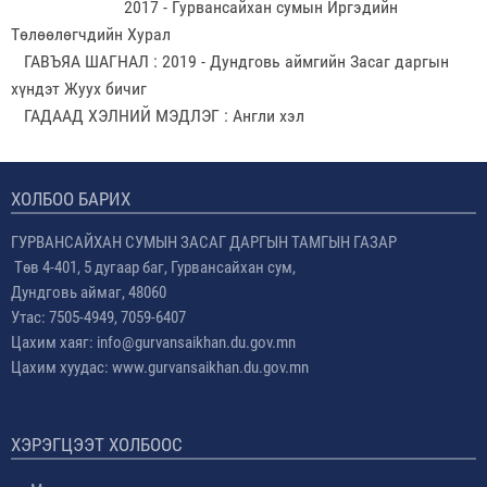
2017 - Гурвансайхан сумын Иргэдийн
Төлөөлөгчдийн Хурал
ГАВЪЯА ШАГНАЛ : 2019 - Дундговь аймгийн Засаг даргын
хүндэт Жуух бичиг
ГАДААД ХЭЛНИЙ МЭДЛЭГ : Англи хэл
ХОЛБОО БАРИХ
ГУРВАНСАЙХАН СУМЫН ЗАСАГ ДАРГЫН ТАМГЫН ГАЗАР
Төв 4-401, 5 дугаар баг, Гурвансайхан сум,
Дундговь аймаг, 48060
Утас: 7505-4949, 7059-6407
Цахим хаяг: info@gurvansaikhan.du.gov.mn
Цахим хуудас: www.gurvansaikhan.du.gov.mn
ХЭРЭГЦЭЭТ ХОЛБООС