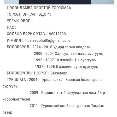
ЦЭДЭНДАМБА ОВОГТОЙ ТОГОСМАА
ТӨРСӨН ОН, САР, ӨДӨР :
УРГЫН ОВОГ :
НАС :
ХОЛБОО БАРИХ УТАС : 96012190
И-МЭЙЛ : husleeoolio05@gmail.com
БОЛОВСРОЛ : 2014 - 2016 Удирдлагын академи
2000 - 2004 Хэл судлаач дээд сургууль
1995 - 1997 10 жилийн 1-р сургууль
1987 - 1995 8 жилийн дунд сургууль
БОЛОВСРОЛЫН ЗЭРЭГ : Бакалавр
ТУРШЛАГА : 2004 - Гурвансайхан Ерөнхий боловсролын
сургууль
2009 - Барилга хот байгуулалтын яам, 14-р
хороолол төсөл
2011 - Гурвансайхан Засаг даргын Тамгын
газар