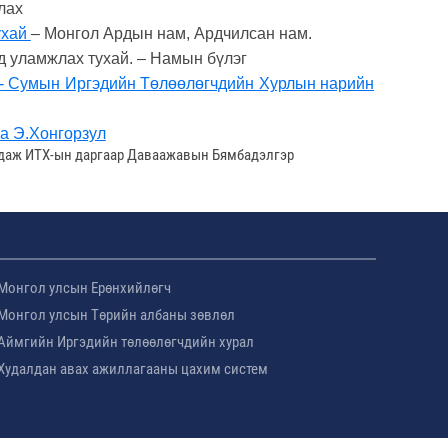
лах
ухай
– Монгол Ардын нам, Ардчилсан нам.
д уламжлах тухай. – Намын бүлэг
 - Сумын Иргэдийн Төлөөлөгчдийн Хурлын нарийн
а Э.Хонгорзул
алдаж ИТХ-ын даргаар Даваажавын Бямбадэлгэр
Монгол улсын Ерөнхийлөгч
Монгол улсын Төрийн албаны зөвлөл
Аймгийн Иргэдийн төлөөлөгчдийн хурал
Худалдан авах ажиллагааны цахим систем