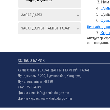
Мэдээ, мэдээлэл
3. Нам
4.
Сумы
5. Сум
ЗАСАГ ДАРГА
6.
Сумы
бичгийн дар
ЗАСАГ ДАРГЫН ТАМГЫН ГАЗАР
7.
Хөрө
Анхдугаар хур
сонгшогдлоо.
ХОЛБОО БАРИХ
ХУЛД СУМЫН ЗАСАГ ДАРГЫН ТАМГИЙН ГАЗАР
Дунд жирэм 2-209, 1 дүгээр баг, Хулд сум,
Дундговь аймаг, 48130
Утас: 7533-4949
Цахим хаяг: info@khuld.du.gov.mn
Цахим хуудас: www.khuld.du.gov.mn