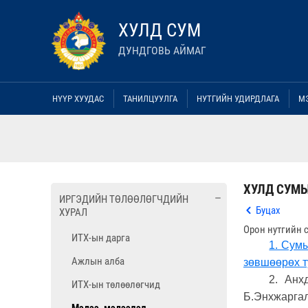
ХУЛД СУМ
ДУНДГОВЬ АЙМАГ
НҮҮР ХУУДАС
ТАНИЛЦУУЛГА
НУТГИЙН УДИРДЛАГА
М
ХУЛД СУМЫ
ИРГЭДИЙН ТӨЛӨӨЛӨГЧДИЙН
Буцах
ХУРАЛ
Орон нутгийн 
ИТХ-ын дарга
1. Сум
Ажлын алба
зөвшөөрөх т
2. Анх
ИТХ-ын төлөөлөгчид
Б.Энхжарга