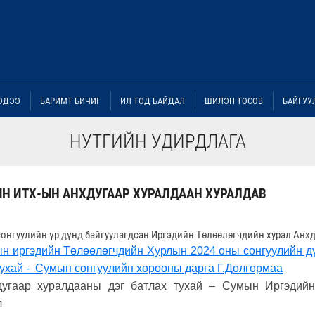
ЭДЭЭ
БАРИМТ БИЧИГ
ИЛ ТОД БАЙДАЛ
ШИЛЭН ТӨСӨВ
БАЙГУУ
НУТГИЙН УДИРДЛАГА
Н ИТХ-ЫН АНХДУГААР ХУРАЛДААН ХУРАЛДАВ
сонгуулийн үр дүнд байгуулагдсан Иргэдийн Төлөөлөгчдийн хурал Анхд
ын иргэдийн Төлөөлөгчдийн Хурлын 2024 оны сонгуулийн дүн
ухай -
Сумын сонгуулийн хорооны дарга Г.Долгормаа
дугаар хуралдааны дэг батлах тухай – Сумын Иргэдий
л