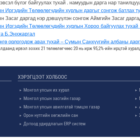
 эвсэл бүлэг байгуулах тухай . намуудын дарга нар танилцуу
н Иргэдийн Төлөөлөгчдийн хурлын даргыг сонгож батлах т
ын Засаг даргад нэр дэвшүүлэн сонгож Аймгийн Засаг дарга
н Иргэдийн Төлөөлөгчдийн хурлын Хороо байгуулах тухай
га Б.Энхжаргал
нгө орлогодож авах тухай – Сумын Санхүүгийн албаны дарг
алдаанд ирвэл зохих 21 төлөөлөгчөөс 20 нь ирж 95,2%-ийн ирцтэй хур
ХЭРЭГЦЭЭТ ХОЛБООС
Монгол улсын их хурал
Монгол улсын засгийн газар
Монгол улсын авилгатай тэмцэх газар
Орон нутгийн хөгжлийн сан
Дотоод удирдлагын ERP систем