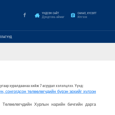
ҮНДСЭН САЙТ
САНАЛ, ХҮСЭЛТ
Дундговь аймаг
Илгээх
ЛЛАГУУД
угаар хуралдаанаа хийж 7 асуудал хэлэлцлээ. Үүнд:
, сонгогдсон төлөөлөгчдийн бүрэн эрхийг хүлээн
н Төлөөлөгчдийн Хурлын нарийн бичгийн дарга