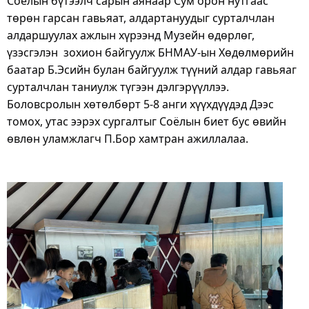
Соёлын бүтээлч сарын аянаар Сум орон нутгаас 
төрөн гарсан гавьяат, алдартануудыг сурталчлан 
алдаршуулах ажлын хүрээнд Музейн өдөрлөг, 
үзэсгэлэн  зохион байгуулж БНМАУ-ын Хөдөлмөрийн 
баатар Б.Эсийн булан байгуулж түүний алдар гавьяаг 
сурталчлан таниулж түгээн дэлгэрүүллээ. 
Боловсролын хөтөлбөрт 5-8 анги хүүхдүүдэд Дээс 
томох, утас ээрэх сургалтыг Соёлын биет бус өвийн 
өвлөн уламжлагч П.Бор хамтран ажиллалаа.