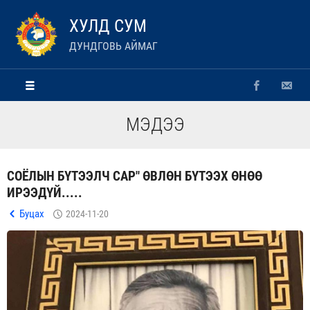
ХУЛД СУМ
ДУНДГОВЬ АЙМАГ
МЭДЭЭ
СОЁЛЫН БҮТЭЭЛЧ САР" ӨВЛӨН БҮТЭЭХ ӨНӨӨ
ИРЭЭДҮЙ.....
Буцах
2024-11-20