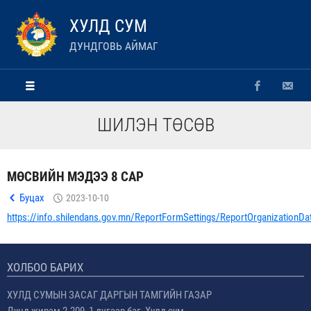
ХУЛД СУМ
ДУНДГОВЬ АЙМАГ
ШИЛЭН ТӨСӨВ
МӨСВИЙН МЭДЭЭ 8 САР
Буцах
2023-10-10
https://info.shilendans.gov.mn/ReportFormSettings/ReportOrganizationDa
ХОЛБОО БАРИХ
ХУЛД СУМЫН ЗАСАГ ДАРГЫН ТАМГИЙН ГАЗАР