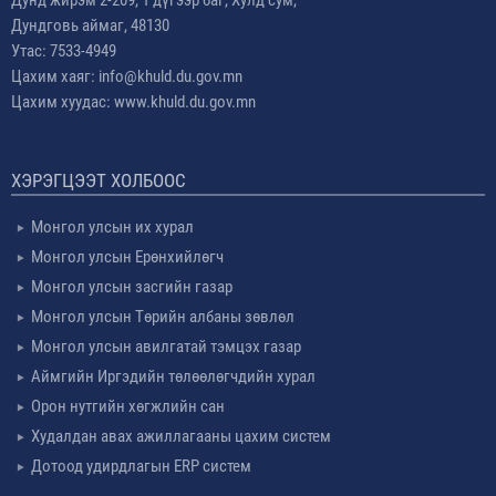
Дунд жирэм 2-209, 1 дүгээр баг, Хулд сум,
Дундговь аймаг, 48130
Утас: 7533-4949
Цахим хаяг: info@khuld.du.gov.mn
Цахим хуудас: www.khuld.du.gov.mn
ХЭРЭГЦЭЭТ ХОЛБООС
Монгол улсын их хурал
Монгол улсын Ерөнхийлөгч
Монгол улсын засгийн газар
Монгол улсын Төрийн албаны зөвлөл
Монгол улсын авилгатай тэмцэх газар
Аймгийн Иргэдийн төлөөлөгчдийн хурал
Орон нутгийн хөгжлийн сан
Худалдан авах ажиллагааны цахим систем
Дотоод удирдлагын ERP систем