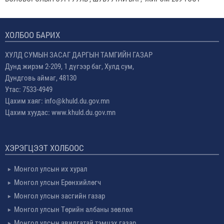
ХОЛБОО БАРИХ
ХУЛД СУМЫН ЗАСАГ ДАРГЫН ТАМГИЙН ГАЗАР
Дунд жирэм 2-209, 1 дүгээр баг, Хулд сум,
Дундговь аймаг, 48130
Утас: 7533-4949
Цахим хаяг: info@khuld.du.gov.mn
Цахим хуудас: www.khuld.du.gov.mn
ХЭРЭГЦЭЭТ ХОЛБООС
Монгол улсын их хурал
Монгол улсын Ерөнхийлөгч
Монгол улсын засгийн газар
Монгол улсын Төрийн албаны зөвлөл
Монгол улсын авилгатай тэмцэх газар