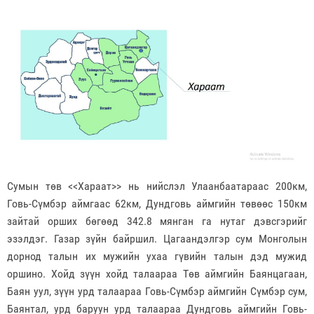
Сумын төв <<Хараат>> нь нийслэл Улаанбаатараас 200км,
Говь-Сүмбэр аймгаас 62км, Дундговь аймгийн төвөөс 150км
зайтай орших бөгөөд 342.8 мянган га нутаг дэвсгэрийг
эзэлдэг. Газар зүйн байршил. Цагаандэлгэр сум Монголын
дорнод талын их мужийн ухаа гүвийн талын дэд мужид
оршино. Хойд зүүн хойд талаараа Төв аймгийн Баянцагаан,
Баян уул, зүүн урд талаараа Говь-Сүмбэр аймгийн Сүмбэр сум,
Баянтал, урд баруун урд талаараа Дундговь аймгийн Говь-