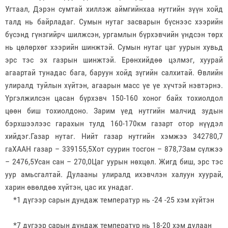
Угтаал, Дэрэн сумтай хиллэж аймгийнхаа нутгийн зүүн хойд
талд нь байрладаг. Сумын нутаг засварын бүснээс хээрийн
бүсэнд гүнзгийрч шилжсэн, ургамлын бүрхэвчийн үндсэн төрх
нь цөлөрхөг хээрийн шинжтэй. Сумын нутаг цаг уурын хувьд
эрс тэс эх газрын шинжтэй. Ерөнхийдөө цэлмэг, хуурай
агаартай тунадас бага, баруун хойд зүгийн салхитай. Өвлийн
улиралд туйлын хүйтэн, агаарын масс үе үе хүчтэй нэвтэрнэ.
Үргэлжилсэн цасан бүрхэвч 150-160 хоног байх тохиолдол
цөөн биш тохиолдоно. Зарим үед нутгийн малчид зудын
бэрхшээлээс гарахын тулд 160-170км газарт отор нүүдэл
хийдэг.Газар нутаг. Нийт газар нутгийн хэмжээ 342780,7
гаХААН газар – 339155,5Хот суурин тосгон – 878,7Зам сүлжээ
– 2476,5Усан сан – 270,0Цаг уурын нөхцөл. Жигд биш, эрс тэс
уур амьсгалтай. Дулааны улиралд ихэвчлэн халуун хуурай,
харин өвөлдөө хүйтэн, цас их унадаг.
*1 дүгээр сарын дундаж температур нь -24 -25 хэм хүйтэн
*7 дүгээр сарын дундаж температур нь 18-20 хэм дулаан