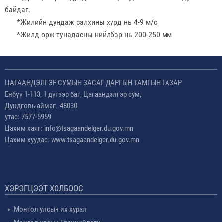
байдаг.
*Жилийн дундаж салхины хурд нь 4-9 м/с
*Жилд орж тунадасны нийлбэр нь 200-250 мм
ЦАГААНДЭЛГЭР СУМЫН ЗАСАГ ДАРГЫН ТАМГЫН ГАЗАР
Енбүү 1-113, 1 дүгээр баг, Цагаандэлгэр сум,
Дундговь аймаг, 48030
утас: 7577-5959
Цахим хаяг: info@tsagaandelger.du.gov.mn
Цахим хуудас: www.tsagaandelger.du.gov.mn
ХЭРЭГЦЭЭТ ХОЛБООС
Монгол улсын их хурал