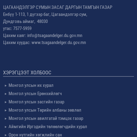
ЦАГААНДЭЛГЭР СУМЫН ЗАСАГ ДАРГЫН ТАМГЫН ГАЗАР
Енбүү 1-113, 1 дүгээр баг, Цагаандэлгэр сум,
Дундговь аймаг, 48030
утас: 7577-5959
Цахим хаяг: info@tsagaandelger.du.gov.mn
Цахим хуудас: www.tsagaandelger.du.gov.mn
ХЭРЭГЦЭЭТ ХОЛБООС
Монгол улсын их хурал
Монгол улсын Ерөнхийлөгч
Монгол улсын засгийн газар
Монгол улсын Төрийн албаны зөвлөл
Монгол улсын авилгатай тэмцэх газар
Аймгийн Иргэдийн төлөөлөгчдийн хурал
Орон нутгийн хөгжлийн сан