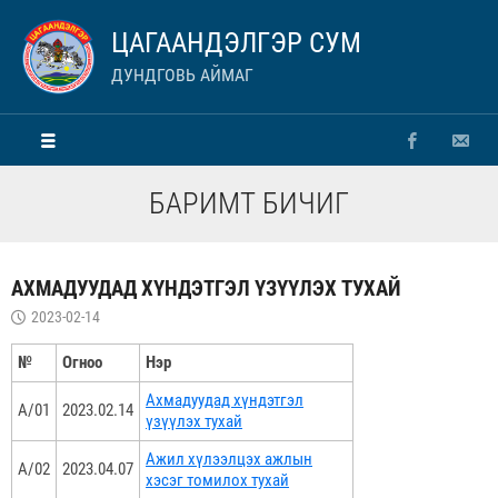
ЦАГААНДЭЛГЭР СУМ
ДУНДГОВЬ АЙМАГ
БАРИМТ БИЧИГ
АХМАДУУДАД ХҮНДЭТГЭЛ ҮЗҮҮЛЭХ ТУХАЙ
2023-02-14
№
Огноо
Нэр
Ахмадуудад хүндэтгэл
А/01
2023.02.14
үзүүлэх тухай
Ажил хүлээлцэх ажлын
А/02
2023.04.07
хэсэг томилох тухай