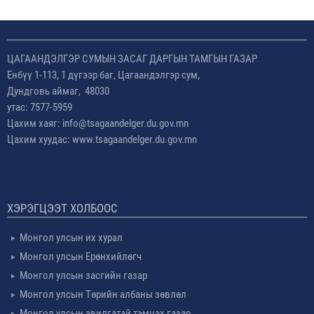
ЦАГААНДЭЛГЭР СУМЫН ЗАСАГ ДАРГЫН ТАМГЫН ГАЗАР
Енбүү 1-113, 1 дүгээр баг, Цагаандэлгэр сум,
Дундговь аймаг, 48030
утас: 7577-5959
Цахим хаяг: info@tsagaandelger.du.gov.mn
Цахим хуудас: www.tsagaandelger.du.gov.mn
ХЭРЭГЦЭЭТ ХОЛБООС
Монгол улсын их хурал
Монгол улсын Ерөнхийлөгч
Монгол улсын засгийн газар
Монгол улсын Төрийн албаны зөвлөл
Монгол улсын авилгатай тэмцэх газар