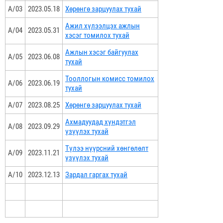
А/03
2023.05.18
Хөрөнгө зарцуулах тухай
Ажил хүлээлцэх ажлын
А/04
2023.05.31
хэсэг томилох тухай
Ажлын хэсэг байгуулах
А/05
2023.06.08
тухай
Тооллогын комисс томилох
А/06
2023.06.19
тухай
А/07
2023.08.25
Хөрөнгө зарцуулах тухай
Ахмадуудад хүндэтгэл
А/08
2023.09.29
үзүүлэх тухай
Түлээ нүүрсний хөнгөлөлт
А/09
2023.11.21
үзүүлэх тухай
А/10
2023.12.13
Зардал гаргах тухай