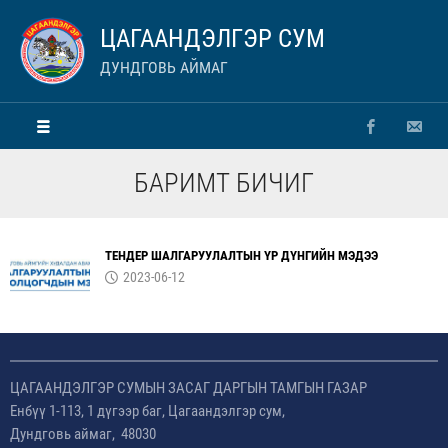
ЦАГААНДЭЛГЭР СУМ
ДУНДГОВЬ АЙМАГ
БАРИМТ БИЧИГ
ТЕНДЕР ШАЛГАРУУЛАЛТЫН ҮР ДҮНГИЙН МЭДЭЭ
2023-06-12
ЦАГААНДЭЛГЭР СУМЫН ЗАСАГ ДАРГЫН ТАМГЫН ГАЗАР
Енбүү 1-113, 1 дүгээр баг, Цагаандэлгэр сум,
Дундговь аймаг, 48030