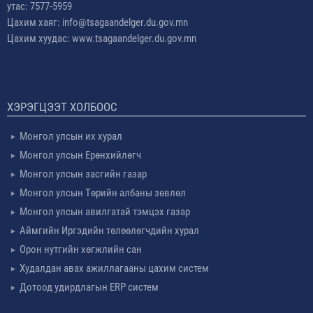
утас: 7577-5959
Цахим хаяг: info@tsagaandelger.du.gov.mn
Цахим хуудас: www.tsagaandelger.du.gov.mn
ХЭРЭГЦЭЭТ ХОЛБООС
Монгол улсын их хурал
Монгол улсын Ерөнхийлөгч
Монгол улсын засгийн газар
Монгол улсын Төрийн албаны зөвлөл
Монгол улсын авилгатай тэмцэх газар
Аймгийн Иргэдийн төлөөлөгчдийн хурал
Орон нутгийн хөгжлийн сан
Худалдан авах ажиллагааны цахим систем
Дотоод удирдлагын ERP систем