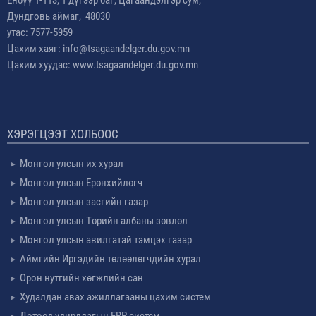
Енбүү 1-113, 1 дүгээр баг, Цагаандэлгэр сум,
Дундговь аймаг, 48030
утас: 7577-5959
Цахим хаяг: info@tsagaandelger.du.gov.mn
Цахим хуудас: www.tsagaandelger.du.gov.mn
ХЭРЭГЦЭЭТ ХОЛБООС
Монгол улсын их хурал
Монгол улсын Ерөнхийлөгч
Монгол улсын засгийн газар
Монгол улсын Төрийн албаны зөвлөл
Монгол улсын авилгатай тэмцэх газар
Аймгийн Иргэдийн төлөөлөгчдийн хурал
Орон нутгийн хөгжлийн сан
Худалдан авах ажиллагааны цахим систем