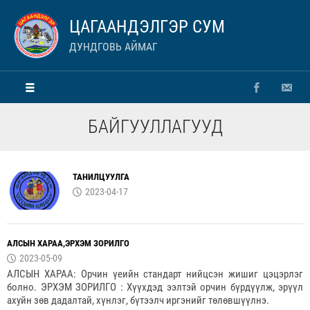
ЦАГААНДЭЛГЭР СУМ
ДУНДГОВЬ АЙМАГ
БАЙГУУЛЛАГУУД
ТАНИЛЦУУЛГА
2023-04-17
АЛСЫН ХАРАА,ЭРХЭМ ЗОРИЛГО
2023-05-09
АЛСЫН ХАРАА: Орчин үеийн стандарт нийцсэн жишиг цэцэрлэг
болно. ЭРХЭМ ЗОРИЛГО : Хүүхдэд ээлтэй орчин бүрдүүлж, эрүүл
ахуйн зөв дадалтай, хүнлэг, бүтээлч иргэнийг төлөвшүүлнэ.