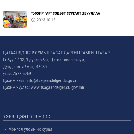
"БОХИР ГАР" СЭДЭВТ СУРГАЛТ ЯВУУЛЛАА
2023-10-16
ЦАГААНДЭЛГЭР СУМЫН ЗАСАГ ДАРГЫН ТАМГЫН ГАЗАР
Енбүү 1-113, 1 дүгээр баг, Цагаандэлгэр сум,
Дундговь аймаг, 48030
утас: 7577-5959
Цахим хаяг: info@tsagaandelger.du.gov.mn
Цахим хуудас: www.tsagaandelger.du.gov.mn
ХЭРЭГЦЭЭТ ХОЛБООС
Монгол улсын их хурал