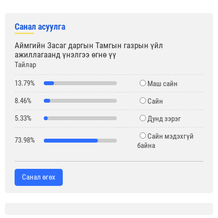
Санал асуулга
Аймгийн Засаг даргын Тамгын газрын үйл
ажиллагаанд үнэлгээ өгнө үү
Тайлар
13.79%
Маш сайн
8.46%
Сайн
5.33%
Дунд зэрэг
Сайн мэдэхгүй
73.98%
байна
Санал өгөх