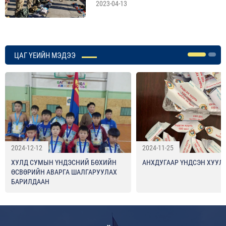
2023-04-13
ЦАГ ҮЕИЙН МЭДЭЭ
2024-12-12
2024-11-25
ХУЛД СУМЫН ҮНДЭСНИЙ БӨХИЙН
АНХДУГААР ҮНДСЭН ХУУЛ
ӨСВӨРИЙН АВАРГА ШАЛГАРУУЛАХ
БАРИЛДААН