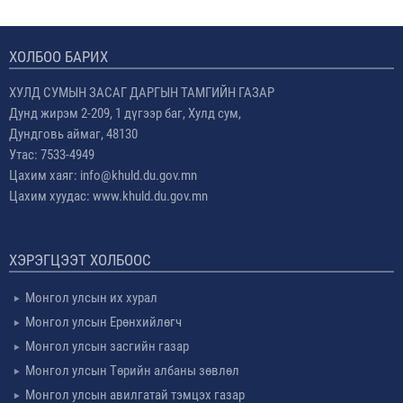
ХОЛБОО БАРИХ
ХУЛД СУМЫН ЗАСАГ ДАРГЫН ТАМГИЙН ГАЗАР
Дунд жирэм 2-209, 1 дүгээр баг, Хулд сум,
Дундговь аймаг, 48130
Утас: 7533-4949
Цахим хаяг: info@khuld.du.gov.mn
Цахим хуудас: www.khuld.du.gov.mn
ХЭРЭГЦЭЭТ ХОЛБООС
Монгол улсын их хурал
Монгол улсын Ерөнхийлөгч
Монгол улсын засгийн газар
Монгол улсын Төрийн албаны зөвлөл
Монгол улсын авилгатай тэмцэх газар