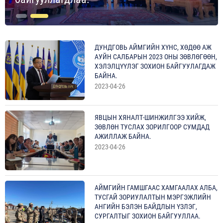
ДУНДГОВЬ АЙМГИЙН ХҮНС, ХӨДӨӨ АЖ
АУЙН САЛБАРЫН 2023 ОНЫ ЗӨВЛӨГӨӨН,
ХЭЛЭЛЦҮҮЛЭГ ЗОХИОН БАЙГУУЛАГДАЖ
БАЙНА.
2023-04-26
ЯВЦЫН ХЯНАЛТ-ШИНЖИЛГЭЭ ХИЙЖ,
ЗӨВЛӨН ТУСЛАХ ЗОРИЛГООР СУМДАД
АЖИЛЛАЖ БАЙНА.
2023-04-26
АЙМГИЙН ГАМШГААС ХАМГААЛАХ АЛБА,
ТУСГАЙ ЗОРИУЛАЛТЫН МЭРГЭЖЛИЙН
АНГИЙН БЭЛЭН БАЙДЛЫН ҮЗЛЭГ,
СУРГАЛТЫГ ЗОХИОН БАЙГУУЛЛАА.