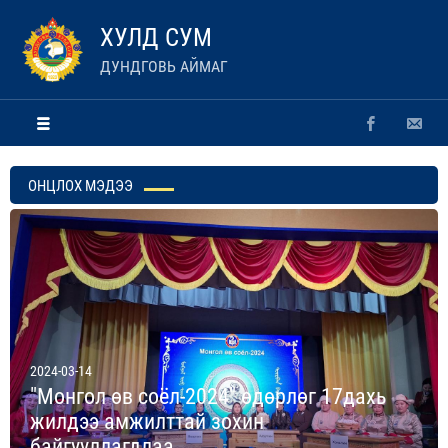
ХУЛД СУМ
ДУНДГОВЬ АЙМАГ
ОНЦЛОХ МЭДЭЭ
2024-03-14
"Монгол өв соёл-2024" өдөрлөг 17дахь
жилдээ амжилттай зохин
байгууллагдлаа.