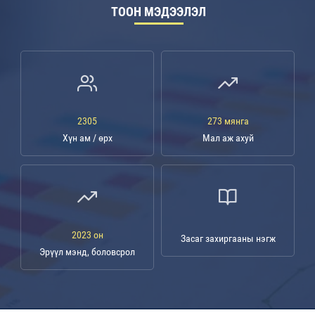
ТООН МЭДЭЭЛЭЛ
2305
273 мянга
Хүн ам / өрх
Мал аж ахуй
2023 он
Засаг захиргааны нэгж
Эрүүл мэнд, боловсрол