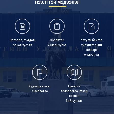
НЭЭЛТТЭЙ МЭДЭЭЛЭЛ
Өргөдөл, гомдол,
Нээлттэй
Үзүүлж байгаа
санал хүсэлт
хэлэлцүүлэг
үйлчилгээний
талаарх
мэдээлэл
Худалдан авах
Ерөнхий
ажиллагаа
төлөвлөгөө, газар
зохион
байгуулалт