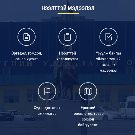
НЭЭЛТТЭЙ МЭДЭЭЛЭЛ
Өргөдөл, гомдол,
Нээлттэй
Үзүүлж байгаа
санал хүсэлт
хэлэлцүүлэг
үйлчилгээний
талаарх
мэдээлэл
Худалдан авах
Ерөнхий
ажиллагаа
төлөвлөгөө, газар
зохион
байгуулалт