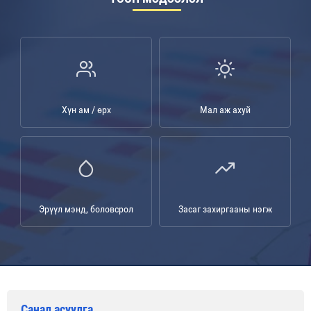
Хүн ам / өрх
Мал аж ахуй
Эрүүл мэнд, боловсрол
Засаг захиргааны нэгж
Санал асуулга