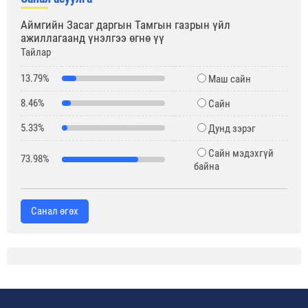
Аймгийн Засаг даргын Тамгын газрын үйл
ажиллагаанд үнэлгээ өгнө үү
Тайлар
13.79%
Маш сайн
8.46%
Сайн
5.33%
Дунд зэрэг
Сайн мэдэхгүй
73.98%
байна
Санал өгөх