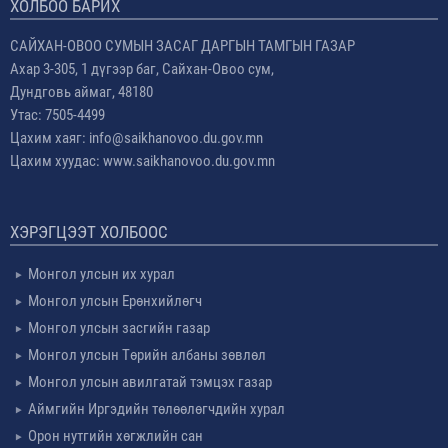
ХОЛБОО БАРИХ
САЙХАН-ОВОО СУМЫН ЗАСАГ ДАРГЫН ТАМГЫН ГАЗАР
Ахар 3-305, 1 дүгээр баг, Сайхан-Овоо сум,
Дундговь аймаг, 48180
Утас: 7505-4499
Цахим хаяг: info@saikhanovoo.du.gov.mn
Цахим хуудас: www.saikhanovoo.du.gov.mn
ХЭРЭГЦЭЭТ ХОЛБООС
Монгол улсын их хурал
Монгол улсын Ерөнхийлөгч
Монгол улсын засгийн газар
Монгол улсын Төрийн албаны зөвлөл
Монгол улсын авилгатай тэмцэх газар
Аймгийн Иргэдийн төлөөлөгчдийн хурал
Орон нутгийн хөгжлийн сан