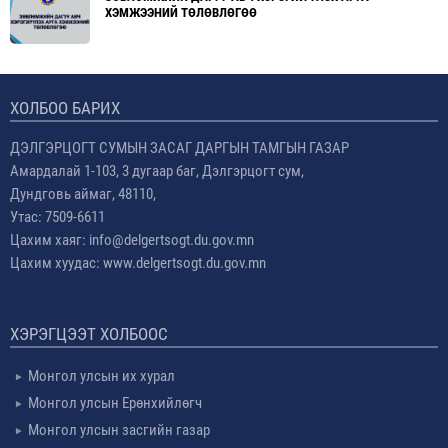
ХЭМЖЭЭНИЙ ТӨЛӨВЛӨГӨӨ
ХОЛБОО БАРИХ
ДЭЛГЭРЦОГТ СУМЫН ЗАСАГ ДАРГЫН ТАМГЫН ГАЗАР
Амардалай 1-103, 3 дугаар баг, Дэлгэрцогт сум,
Дундговь аймаг, 48110,
Утас: 7509-6611
Цахим хаяг: info@delgertsogt.du.gov.mn
Цахим хуудас: www.delgertsogt.du.gov.mn
ХЭРЭГЦЭЭТ ХОЛБООС
Монгол улсын их хурал
Монгол улсын Ерөнхийлөгч
Монгол улсын засгийн газар