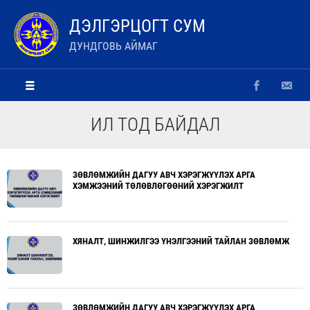
ДЭЛГЭРЦОГТ СУМ
ДУНДГОВЬ АЙМАГ
ИЛ ТОД БАЙДАЛ
ЗӨВЛӨМЖИЙН ДАГУУ АВЧ ХЭРЭГЖҮҮЛЭХ АРГА
ХЭМЖЭЭНИЙ ТӨЛӨВЛӨГӨӨНИЙ ХЭРЭГЖИЛТ
ХЯНАЛТ, ШИНЖИЛГЭЭ ҮНЭЛГЭЭНИЙ ТАЙЛАН ЗӨВЛӨМЖ
ЗӨВЛӨМЖИЙН ДАГУУ АВЧ ХЭРЭГЖҮҮЛЭХ АРГА