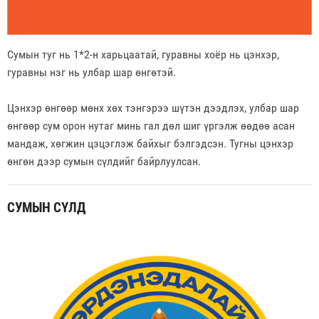
Сумын туг нь 1*2-н харьцаатай, гуравны хоёр нь цэнхэр,
гуравны нэг нь улбар шар өнгөтэй.
Цэнхэр өнгөөр мөнх хөх тэнгэрээ шүтэн дээдлэх, улбар шар
өнгөөр сум орон нутаг минь гал дөл шиг үргэлж өөдөө асан
мандаж, хөгжин цэцэглэж байхыг бэлгэдсэн. Тугны цэнхэр
өнгөн дээр сумын сүлдийг байрлуулсан.
СУМЫН СҮЛД