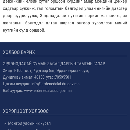
дэвжихийн өлзий хутаг оршсон хүрдийг амар мэндийн цэнхэр
хадгаар сүлжиж, гал голомтын бэлгэдэл улаан өнгийн дэвсгэр
дээр суурилуулж, Эрдэнэдалай нутгийн нэрийг магнайлж, аз
жаргалын бэлгэдэл алтан шаргал өнгөөр хүрээлсэн миний
нутгийн сүлд оршвой.
ХОЛБОО БАРИХ
ЭРДЭНЭДАЛАЙ СУМЫН ЗАСАГ ДАРГЫН ТАМГЫН ГАЗАР
Хийд 1-100 тоот, 7 дугаар баг, Эрдэнэдалай сум,
Дундговь аймаг, 48150, утас:70595501
Цахим шуудан: info@erdenedalai.du.gov.mn
Вэб хуудас: www.erdenedalai.du.gov.mn
ХЭРЭГЦЭЭТ ХОЛБООС
Монгол улсын их хурал