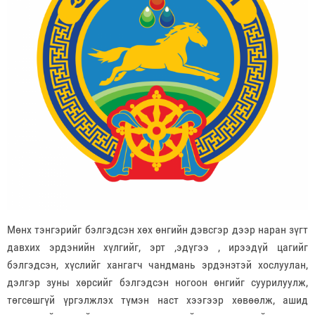
Мөнх тэнгэрийг бэлгэдсэн хөх өнгийн дэвсгэр дээр наран зүгт
давхих эрдэнийн хүлгийг, эрт ,эдүгээ , ирээдүй цагийг
бэлгэдсэн, хүслийг хангагч чандмань эрдэнэтэй хослуулан,
дэлгэр зуны хөрсийг бэлгэдсэн ногоон өнгийг суурилуулж,
төгсөшгүй үргэлжлэх түмэн наст хээгээр хөвөөлж, ашид