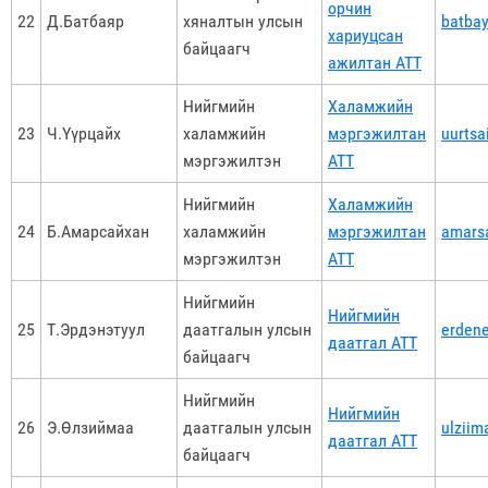
орчин
22
Д.Батбаяр
хяналтын улсын
batba
хариуцсан
байцаагч
ажилтан АТТ
Нийгмийн
Халамжийн
23
Ч.Үүрцайх
халамжийн
мэргэжилтан
uurtsa
мэргэжилтэн
АТТ
Нийгмийн
Халамжийн
24
Б.Амарсайхан
халамжийн
мэргэжилтан
amars
мэргэжилтэн
АТТ
Нийгмийн
Нийгмийн
25
Т.Эрдэнэтуул
даатгалын улсын
erdene
даатгал АТТ
байцаагч
Нийгмийн
Нийгмийн
26
Э.Өлзиймаа
даатгалын улсын
ulziim
даатгал АТТ
байцаагч