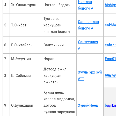
Нягтлан
4
Ж.Хишигсүрэн
Нягтлан бодогч
hishig
бодогч АТТ
Тусгай сан
Сан нягтлан
5
Т.Энхбат
хариуцсан
enkhb
бодогч АТТ
нягтлан бодогч
Сантехникч
6
Г.Энхтайван
Сантехникч
enhta
АТТ
7
М.Эмүүжин
Нярав
Emo01
Дотоод ажил
Хууль эрх зүй
8
Ш.Соёлмаа
хариуцсан
99676
АТТ
ажилтан
Хүний нөөц,
хэвлэл мэдээлэл,
9
О.Буянхишиг
дотоод
Хүний-Нөөц
b
uynki
сүлжээ хариуцсан