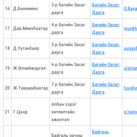
3-р багийн Засаг
Багийн-Засаг-
16
Д.Баянмөнх
D.Bay
дарга
Дарга
4-р багийн Засаг
Багийн-Засаг-
17
Дав.Мөнхбаатар
munkh
дарга
Дарга
5-р багийн Засаг
Багийн-Засаг-
18
Д.Ууганбаяр
uugan
дарга
Дарга
6-р багийн Засаг
Багийн-Засаг-
19
Ж.Өлзийжаргал
ulziij
дарга
Дарга
7-р багийн Засаг
Багийн-Засаг-
20
Ж.Түвшинбаатар
tuvshi
дарга
Дарга
Албан хэрэг
21
Г.Цэнд
хөтлөлтийн
g.tse
ажилтан
Байгаль
Байгаль орчны