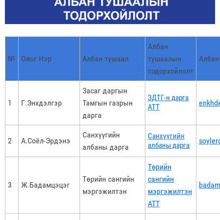
Албан
№
Овог Нэр
Албан тушаал
тушаалын
Албан
тодорхойлолт
Засаг даргын
ЗДТГ-н дарга
1
Г.Энхдэлгэр
Тамгын газрын
enkhd
АТТ
дарга
Санхүүгийн
Санхүүгийн
2
А.Соёл-Эрдэнэ
soyle
албаны дарга
албаны дарга
Төрийн
Төрийн сангийн
сангийн
3
Ж.Бадамцэцэг
badam
мэргэжилтэн
мэргэжилтэн
АТТ