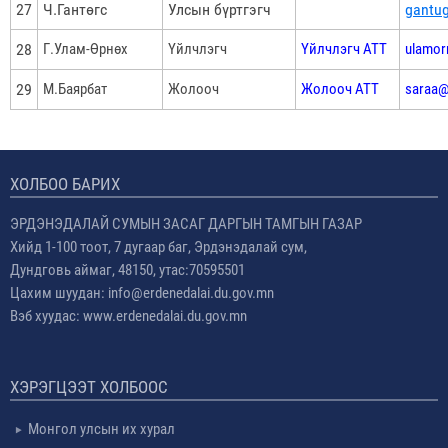
27
Ч.Гантөгс
Улсын бүртгэгч
gantu
28
Г.Улам-Өрнөх
Үйлчлэгч
Үйлчлэгч АТТ
ulamor
29
М.Баярбат
Жолооч
Жолооч АТТ
saraa
ХОЛБОО БАРИХ
ЭРДЭНЭДАЛАЙ СУМЫН ЗАСАГ ДАРГЫН ТАМГЫН ГАЗАР
Хийд 1-100 тоот, 7 дугаар баг, Эрдэнэдалай сум,
Дундговь аймаг, 48150, утас:70595501
Цахим шуудан: info@erdenedalai.du.gov.mn
Вэб хуудас: www.erdenedalai.du.gov.mn
ХЭРЭГЦЭЭТ ХОЛБООС
Монгол улсын их хурал