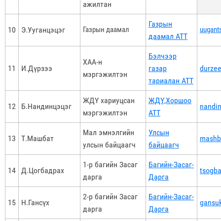
ажилтан
Газрын
10
Э.Ууганцэцэг
Газрын даамал
uugant
даамал АТТ
Бэлчээр
ХАА-н
11
И.Дүрзээ
газар
durze
мэргэжилтэн
тариалан АТТ
ЖДҮ хариуцсан
ЖДҮ,Хоршоо
12
Б.Нандинцэцэг
nandi
мэргэжилтэн
АТТ
Мал эмнэлгийн
Улсын
13
Т.Машбат
mashb
улсын байцаагч
байцаагч
1-р багийн Засаг
Багийн-Засаг-
14
Д.Цогбадрах
tsogb
дарга
Дарга
2-р багийн Засаг
Багийн-Засаг-
15
Н.Гансүх
gansu
дарга
Дарга