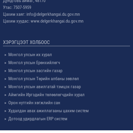
Дундговь аймаг, 48170
Утас: 7507-5959
Цахим хаяг: info@delgerkhangai.du.gov.mn
Цахим хуудас: www.delgerkhangai.du.gov.mn
ХЭРЭГЦЭЭТ ХОЛБООС
Монгол улсын их хурал
Монгол улсын Ерөнхийлөгч
Монгол улсын засгийн газар
Монгол улсын Төрийн албаны зөвлөл
Монгол улсын авилгатай тэмцэх газар
Аймгийн Иргэдийн төлөөлөгчдийн хурал
Орон нутгийн хөгжлийн сан
Худалдан авах ажиллагааны цахим систем
Дотоод удирдлагын ERP систем