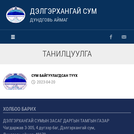
ДЭЛГЭРХАНГАЙ СУМ
ДУНДГОВЬ АЙМАГ
ТАНИЛЦУУЛГА
СУМ БАЙГУУЛАГДСАН ТҮҮХ
2023-04-20
ХОЛБОО БАРИХ
ДЭЛГЭРХАНГАЙ СУМЫН ЗАСАГ ДАРГЫН ТАМГЫН ГАЗАР
Чагдаржав 3-305, 4 дүгээр баг, Дэлгэрхангай сум,