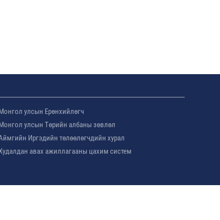
Монгол улсын Ерөнхийлөгч
Монгол улсын Төрийн албаны зөвлөл
Аймгийн Иргэдийн төлөөлөгчдийн хурал
Худалдан авах ажиллагааны цахим систем