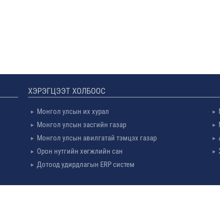
ХЭРЭГЦЭЭТ ХОЛБООС
Монгол улсын их хурал
Монгол улсын засгийн газар
Монгол улсын авилгатай тэмцэх газар
Орон нутгийн хөгжлийн сан
Дотоод удирдлагын ERP систем