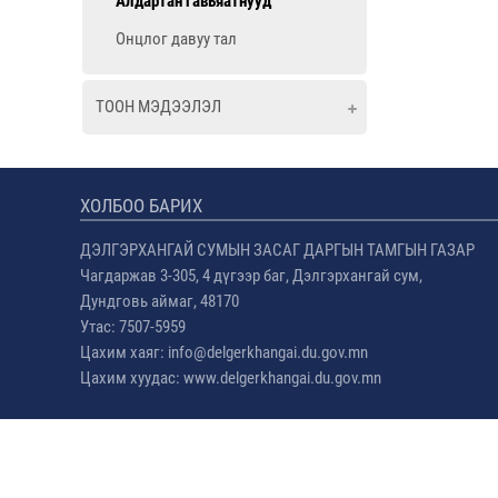
Алдартан гавьяатнууд
Онцлог давуу тал
ТООН МЭДЭЭЛЭЛ
ХОЛБОО БАРИХ
ДЭЛГЭРХАНГАЙ СУМЫН ЗАСАГ ДАРГЫН ТАМГЫН ГАЗАР
Чагдаржав 3-305, 4 дүгээр баг, Дэлгэрхангай сум,
Дундговь аймаг, 48170
Утас: 7507-5959
Цахим хаяг: info@delgerkhangai.du.gov.mn
Цахим хуудас: www.delgerkhangai.du.gov.mn