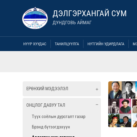
ДЭЛГЭРХАНГАЙ СУМ
ДУНДГОВЬ АЙМАГ
НҮҮР ХУУДАС
ТАНИЛЦУУЛГА
НУТГИЙН УДИРДЛАГА
М
ЕРӨНХИЙ МЭДЭЭЛЭЛ
ОНЦЛОГ ДАВУУ ТАЛ
Түүх соёлын дурсгалт газар
Брэнд бүтээгдэхүүн