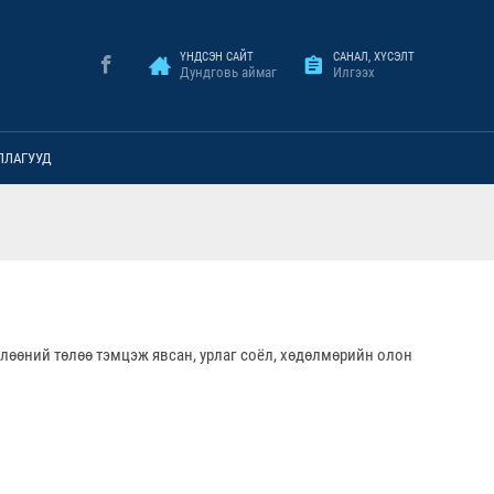
ҮНДСЭН САЙТ
САНАЛ, ХҮСЭЛТ
Дундговь аймаг
Илгээх
ЛЛАГУУД
өлөөний төлөө тэмцэж явсан, урлаг соёл, хөдөлмөрийн олон