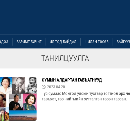
ЭДЭЭ
БАРИМТ БИЧИГ
ИЛ ТОД БАЙДАЛ
ШИЛЭН ТӨСӨВ
БАЙГУУ
ТАНИЛЦУУЛГА
СУМЫН АЛДАРТАН ГАВЪАТНУУД
2023-04-20
Тус сумаас Монгол улсын тусгаар тогтнол эрх ч
гавъяат, төр нийгмийн зүтгэлтэн төрөн гарсан.