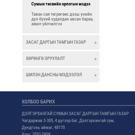
Сумын төсвийн орлогын мэдээ
Таван сая төгрөгөөс дээш үнийн
дүн бүхий худалдан авсан бараа,
ажил үйлчилгээ
ЗАСАГ ДАРГЫН ТАМГЫН ГАЗАР
ХӨРӨНГӨ ОРУУЛАЛТ
ШИЛЭН ДАНСНЫ МЭДЭЭЛЭЛ
ХОЛБОО БАРИХ
ДЭЛГЭРХАНГАЙ СУМЫН ЗАСАГ ДАРГЫН ТАМГЫН ГАЗАР
Чагдаржав 3-305, 4 дүгээр баг, Дэлгэрхангай сум,
Дундговь аймаг, 48170
Утас: 7507-5959