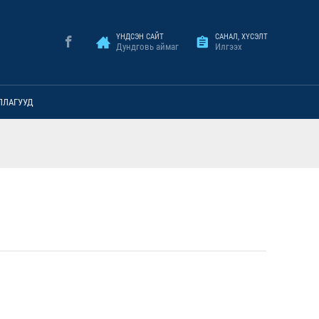
ҮНДСЭН САЙТ
САНАЛ, ХҮСЭЛТ
Дундговь аймаг
Илгээх
ЛЛАГУУД