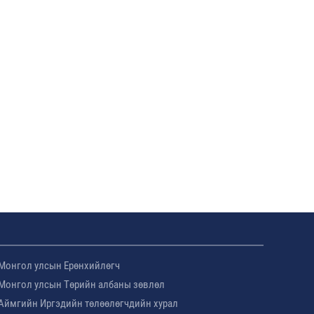
Монгол улсын Ерөнхийлөгч
Монгол улсын Төрийн албаны зөвлөл
Аймгийн Иргэдийн төлөөлөгчдийн хурал