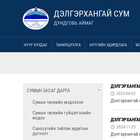
ДЭЛГЭРХАНГАЙ СУМ
ДУНДГОВЬ АЙМАГ
НҮҮР ХУУДАС
ТАНИЛЦУУЛГА
НУТГИЙН УДИРДЛАГА
М
ДЭЛГЭРХАНГА
СУМЫН ЗАСАГ ДАРГА
2023-06-02
Дэлгэрхангай 
Сумын төсвийн мэдээлэл
Сумын төсвийн гүйцэтгэлийн
мэдээ
ДЭЛГЭРХАНГА
2024-11-25
Санхүүгийн тайлан аудитын
дүгнэлт
Дэлгэрхангай 