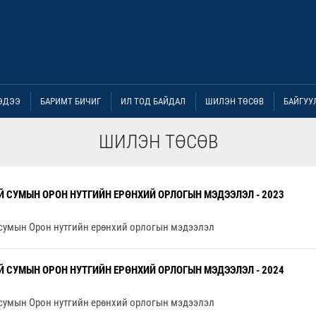
ЭДЭЭ
БАРИМТ БИЧИГ
ИЛ ТОД БАЙДАЛ
ШИЛЭН ТӨСӨВ
БАЙГУУ
ШИЛЭН ТӨСӨВ
Й СУМЫН ОРОН НУТГИЙН ЕРӨНХИЙ ОРЛОГЫН МЭДЭЭЛЭЛ - 2023
сумын Орон нутгийн ерөнхий орлогын мэдээлэл
Й СУМЫН ОРОН НУТГИЙН ЕРӨНХИЙ ОРЛОГЫН МЭДЭЭЛЭЛ - 2024
сумын Орон нутгийн ерөнхий орлогын мэдээлэл