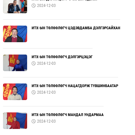
2024-12-03
ИТХ-ЫН ТӨЛӨӨЛӨГЧ ЦЭДЭВДАМБА ДЭЛГЭРСАЙХАН
ИТХ-ЫН ТӨЛӨӨЛӨГЧ ДЭЛГЭРЦЭЦЭГ
2024-12-03
ИТХ-ЫН ТӨЛӨӨЛӨГЧ НАЦАГДОРЖ ТҮВШИНБААТАР
2024-12-03
ИТХ-ЫН ТӨЛӨӨЛӨГЧ МАНДАЛ УНДАРМАА
2024-12-03