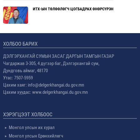
ИТХ-ЫН ТӨЛӨӨЛӨГЧ ЦОГБАДРАХ ӨНӨРСҮРЭН
ХОЛБОО БАРИХ
ДЭЛГЭРХАНГАЙ СУМЫН ЗАСАГ ДАРГЫН ТАМГЫН ГАЗАР
Чагдаржав 3-305, 4 дүгээр баг, Дэлгэрхангай сум,
Дундговь аймаг, 48170
Утас: 7507-5959
Цахим хаяг: info@delgerkhangai.du.gov.mn
Цахим хуудас: www.delgerkhangai.du.gov.mn
ХЭРЭГЦЭЭТ ХОЛБООС
Монгол улсын их хурал
Монгол улсын Ерөнхийлөгч