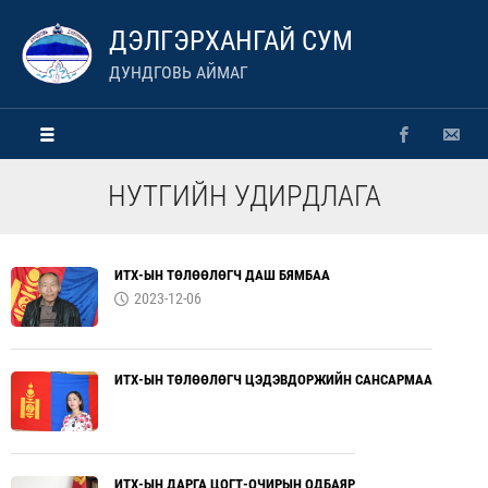
ДЭЛГЭРХАНГАЙ СУМ
ДУНДГОВЬ АЙМАГ
НУТГИЙН УДИРДЛАГА
ИТХ-ЫН ТӨЛӨӨЛӨГЧ ДАШ БЯМБАА
2023-12-06
ИТХ-ЫН ТӨЛӨӨЛӨГЧ ЦЭДЭВДОРЖИЙН САНСАРМАА
ИТХ-ЫН ДАРГА ЦОГТ-ОЧИРЫН ОДБАЯР