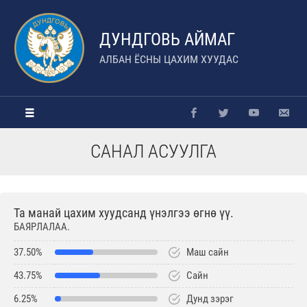
ДУНДГОВЬ АЙМАГ
АЛБАН ЁСНЫ ЦАХИМ ХУУДАС
САНАЛ АСУУЛГА
Та манай цахим хуудсанд үнэлгээ өгнө үү.
БАЯРЛАЛАА.
37.50%
Маш сайн
43.75%
Сайн
6.25%
Дунд зэрэг