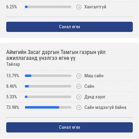
6.25%
Хангалтгүй
Санал өгөх
Аймгийн Засаг даргын Тамгын газрын үйл
ажиллагаанд үнэлгээ өгнө үү
Тайлар
13.79%
Маш сайн
8.46%
Сайн
5.33%
Дунд зэрэг
73.98%
Сайн мэдэхгүй байна
Санал өгөх