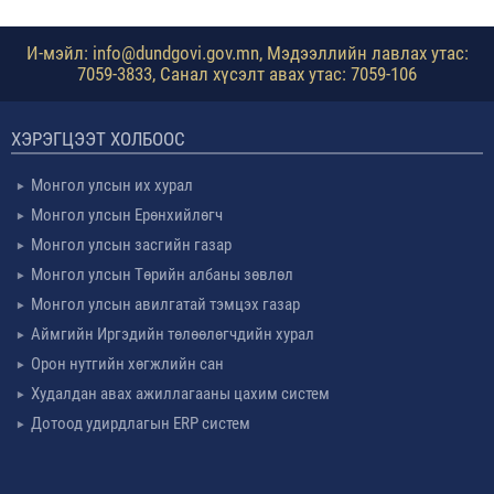
И-мэйл: info@dundgovi.gov.mn, Мэдээллийн лавлах утас:
7059-3833, Санал хүсэлт авах утас: 7059-106
ХЭРЭГЦЭЭТ ХОЛБООС
Монгол улсын их хурал
Монгол улсын Ерөнхийлөгч
Монгол улсын засгийн газар
Монгол улсын Төрийн албаны зөвлөл
Монгол улсын авилгатай тэмцэх газар
Аймгийн Иргэдийн төлөөлөгчдийн хурал
Орон нутгийн хөгжлийн сан
Худалдан авах ажиллагааны цахим систем
Дотоод удирдлагын ERP систем