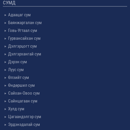
СУМД
Адаацаг сум
Баянжаргалан сум
Говь-Угтаал сум
Гурвансайхан сум
Дэлгэрцогт сум
Дэлгэрхангай сум
Дэрэн сум
Луус сум
Өлзийт сум
Өндөршил сум
Сайхан-Овоо сум
Сайнцагаан сум
Хулд сум
Цагаандэлгэр сум
Эрдэнэдалай сум