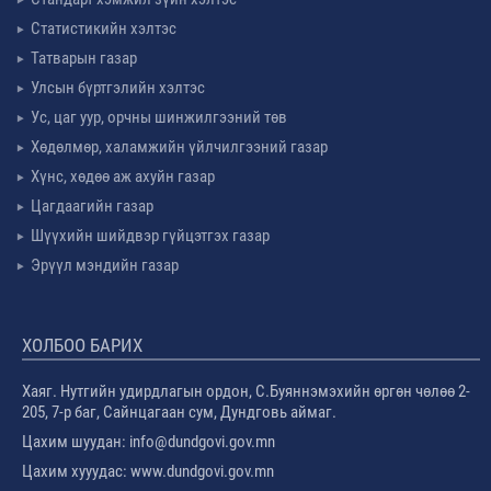
Статистикийн хэлтэс
Татварын газар
Улсын бүртгэлийн хэлтэс
Ус, цаг уур, орчны шинжилгээний төв
Хөдөлмөр, халамжийн үйлчилгээний газар
Хүнс, хөдөө аж ахуйн газар
Цагдаагийн газар
Шүүхийн шийдвэр гүйцэтгэх газар
Эрүүл мэндийн газар
ХОЛБОО БАРИХ
Хаяг. Нутгийн удирдлагын ордон, С.Буяннэмэхийн өргөн чөлөө 2-
205, 7-р баг, Сайнцагаан сум, Дундговь аймаг.
Цахим шуудан: info@dundgovi.gov.mn
Цахим хууудас: www.dundgovi.gov.mn