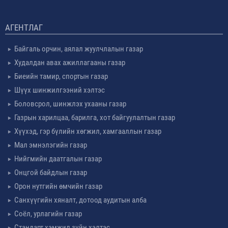
АГЕНТЛАГ
Байгаль орчин, аялал жуулчлалын газар
Худалдан авах ажиллагааны газар
Биеийн тамир, спортын газар
Шүүх шинжилгээний хэлтэс
Боловсрол, шинжлэх ухааны газар
Газрын харилцаа, барилга, хот байгуулалтын газар
Хүүхэд, гэр бүлийн хөгжил, хамгааллын газар
Мал эмнэлэгийн газар
Нийгмийн даатгалын газар
Онцгой байдлын газар
Орон нутгийн өмчийн газар
Санхүүгийн хяналт, дотоод аудитын алба
Соёл, урлагийн газар
Стандарт хэмжил зүйн хэлтэс