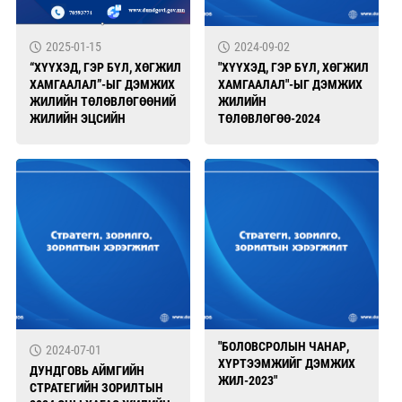
2025-01-15
2024-09-02
“ХҮҮХЭД, ГЭР БҮЛ, ХӨГЖИЛ
"ХҮҮХЭД, ГЭР БҮЛ, ХӨГЖИЛ
ХАМГААЛАЛ”-ЫГ ДЭМЖИХ
ХАМГААЛАЛ"-ЫГ ДЭМЖИХ
ЖИЛИЙН ТӨЛӨВЛӨГӨӨНИЙ
ЖИЛИЙН
ЖИЛИЙН ЭЦСИЙН
ТӨЛӨВЛӨГӨӨ-2024
ХЭРЭГЖИЛТЭД ХЯНАЛТ
ШИНЖИЛГЭЭ, ҮНЭЛГЭЭ
ХИЙСЭН АЖЛЫН ТАЙЛАН
"БОЛОВСРОЛЫН ЧАНАР,
2024-07-01
ХҮРТЭЭМЖИЙГ ДЭМЖИХ
ДУНДГОВЬ АЙМГИЙН
ЖИЛ-2023"
СТРАТЕГИЙН ЗОРИЛТЫН