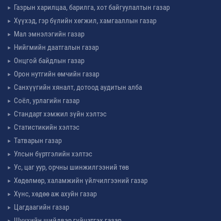
Газрын харилцаа, барилга, хот байгуулалтын газар
Хүүхэд, гэр бүлийн хөгжил, хамгааллын газар
Мал эмнэлэгийн газар
Нийгмийн даатгалын газар
Онцгой байдлын газар
Орон нутгийн өмчийн газар
Санхүүгийн хяналт, дотоод аудитын алба
Соёл, урлагийн газар
Стандарт хэмжил зүйн хэлтэс
Статистикийн хэлтэс
Татварын газар
Улсын бүртгэлийн хэлтэс
Ус, цаг уур, орчны шинжилгээний төв
Хөдөлмөр, халамжийн үйлчилгээний газар
Хүнс, хөдөө аж ахуйн газар
Цагдаагийн газар
Шүүхийн шийдвэр гүйцэтгэх газар