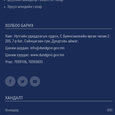
Эрүүл мэндийн газар
ХОЛБОО БАРИХ
Хаяг. Нутгийн удирдлагын ордон, С.Буяннэмэхийн өргөн чөлөө 2-
205, 7-р баг, Сайнцагаан сум, Дундговь аймаг.
Цахим шуудан: info@dundgovi.gov.mn
Цахим хууудас: www.dundgovi.gov.mn
Утас: 7059106, 70593833
ХАНДАЛТ
Өнөөдөр
890