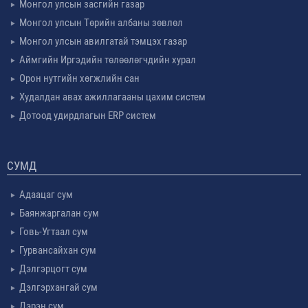
Монгол улсын засгийн газар
Монгол улсын Төрийн албаны зөвлөл
Монгол улсын авилгатай тэмцэх газар
Аймгийн Иргэдийн төлөөлөгчдийн хурал
Орон нутгийн хөгжлийн сан
Худалдан авах ажиллагааны цахим систем
Дотоод удирдлагын ERP систем
СУМД
Адаацаг сум
Баянжаргалан сум
Говь-Угтаал сум
Гурвансайхан сум
Дэлгэрцогт сум
Дэлгэрхангай сум
Дэрэн сум