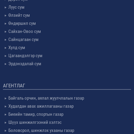
Луус сум
Өлзийт сум
Өндөршил сум
Сайхан-Овоо сум
Сайнцагаан сум
Хулд сум
Цагаандэлгэр сум
Эрдэнэдалай сум
АГЕНТЛАГ
Байгаль орчин, аялал жуулчлалын газар
Худалдан авах ажиллагааны газар
Биеийн тамир, спортын газар
Шүүх шинжилгээний хэлтэс
Боловсрол, шинжлэх ухааны газар