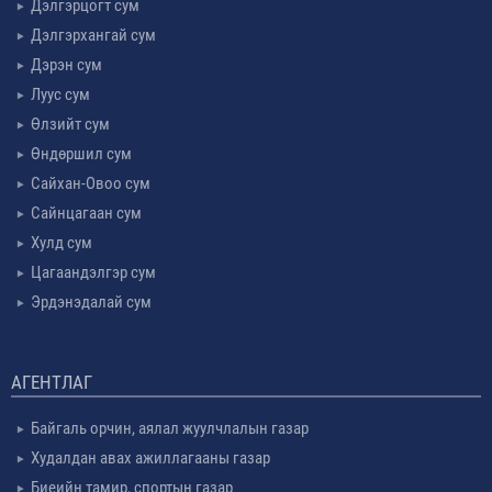
Дэлгэрцогт сум
Дэлгэрхангай сум
Дэрэн сум
Луус сум
Өлзийт сум
Өндөршил сум
Сайхан-Овоо сум
Сайнцагаан сум
Хулд сум
Цагаандэлгэр сум
Эрдэнэдалай сум
АГЕНТЛАГ
Байгаль орчин, аялал жуулчлалын газар
Худалдан авах ажиллагааны газар
Биеийн тамир, спортын газар