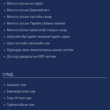
Монгол улсын их хурал
Монгол улсын Ерөнхийлөгч
Монгол улсын засгийн газар
Монгол улсын Төрийн албаны зөвлөл
Монгол улсын авилгатай тэмцэх газар
Аймгийн Иргэдийн төлөөлөгчдийн хурал
Орон нутгийн хөгжлийн сан
Худалдан авах ажиллагааны цахим систем
Дотоод удирдлагын ERP систем
СУМД
Адаацаг сум
Баянжаргалан сум
Говь-Угтаал сум
Гурвансайхан сум