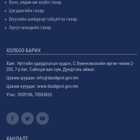
Хүнс, хөдөө аж ахуйн газар
Цагдаагийн газар
Шүүхийн шийдвэр гүйцэтгэх газар
Эрүүл мэндийн газар
ХОЛБОО БАРИХ
Хаяг. Нутгийн удирдлагын ордон, С.Буяннэмэхийн өргөн чөлөө 2-
205, 7-р баг, Сайнцагаан сум, Дундговь аймаг.
Цахим шуудан: info@dundgovi.gov.mn
Цахим хууудас: www.dundgovi.gov.mn
Утас: 7059106, 70593833
ХАНДАЛТ