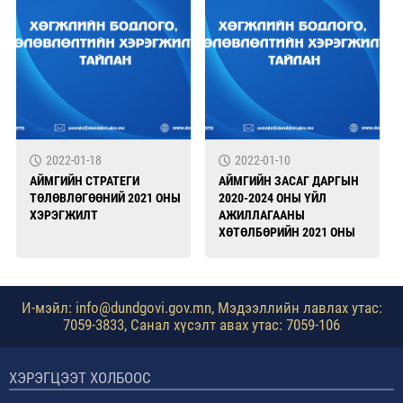
2022-01-18
2022-01-10
АЙМГИЙН СТРАТЕГИ
АЙМГИЙН ЗАСАГ ДАРГЫН
ТӨЛӨВЛӨГӨӨНИЙ 2021 ОНЫ
2020-2024 ОНЫ ҮЙЛ
ХЭРЭГЖИЛТ
АЖИЛЛАГААНЫ
ХӨТӨЛБӨРИЙН 2021 ОНЫ
ХЭРЭГЖИЛТ
И-мэйл: info@dundgovi.gov.mn, Мэдээллийн лавлах утас:
7059-3833, Санал хүсэлт авах утас: 7059-106
ХЭРЭГЦЭЭТ ХОЛБООС